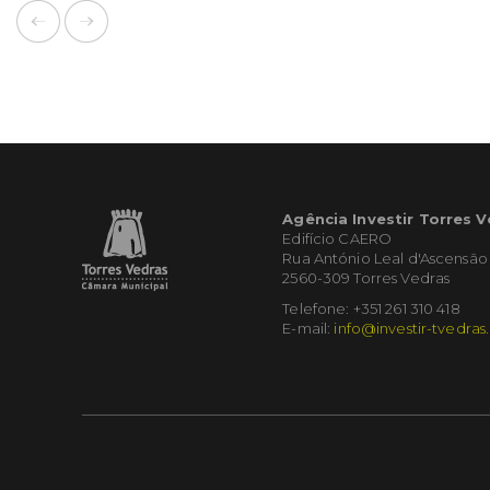
Agência Investir Torres 
Edifício CAERO
Rua António Leal d'Ascensão
2560-309 Torres Vedras
Telefone: +351 261 310 418
E-mail:
info@investir-tvedras