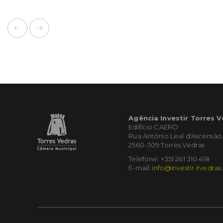
Agência Investir Torres 
Edifício CAERO
Rua António Leal d'Ascensão
2560-309 Torres Vedras
Telefone: +351 261 310 418
E-mail:
info@investir-tvedras