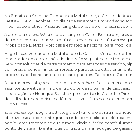
No âmbito da Semana Europeia da Mobilidade, o Centro de Apoi
Oeste – CAERO acolheu, no dia 19 de setembro, um
workshop
sob
mobilidade elétrica. A sessão, dirigida ao tecido empresarial, con
A abertura do
workshop
ficou a cargo de Carlos Bernardes, pres
de Torres Vedras, a que se seguiu a intervenção de Luís Barroso, 
“Mobilidade Elétrica: Políticas e estratégia nacional para mobilida
Hugo Lucas, vereador da Mobilidade da Câmara Municipal de Torre
moderador dos dois painéis de discussão seguintes, que tivera
Serviços: soluções de carregamento para estações de serviço, h
comerciais, condomínios, empresas e parques de estacionamento
processos de licenciamento de carregadores, Tarifários e Consum
“Operadores, soluções integradas de
renting
e frotas e mercado d
assuntos que estiveram no centro do terceiro painel de discussã
moderação de Henrique Sanchez, presidente do Conselho Direti
de Utilizadores de Veículos Elétricos - UVE. Já a sessão de encer
Hugo Lucas.
Este
workshop
integra a estratégia do Município para a mobilida
objetivo esclarecer e integrar na rede de mobilidade elétrica emp
particulares. Recorde-se que a mobilidade elétrica constitui uma 
ponto de vista ambiental, que contribui para a redução de gases d