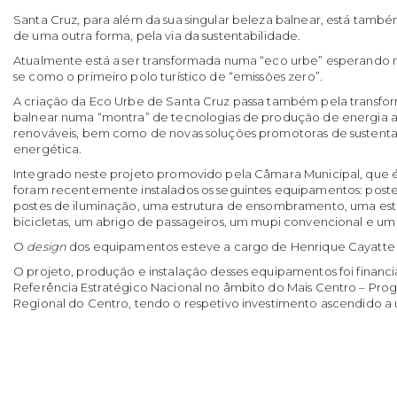
Santa Cruz, para além da sua singular beleza balnear, está també
de uma outra forma, pela via da sustentabilidade.
Atualmente está a ser transformada numa “eco urbe” esperando ne
se como o primeiro polo turístico de “emissões zero”.
A criação da Eco Urbe de Santa Cruz passa também pela transfo
balnear numa “montra” de tecnologias de produção de energia a 
renováveis, bem como de novas soluções promotoras de sustentab
energética.
Integrado neste projeto promovido pela Câmara Municipal, qu
foram recentemente instalados os seguintes equipamentos: postes 
postes de iluminação, uma estrutura de ensombramento, uma est
bicicletas, um abrigo de passageiros, um mupi convencional e u
O
design
dos equipamentos esteve a cargo de Henrique Cayatte 
O projeto, produção e instalação desses equipamentos foi finan
Referência Estratégico Nacional no âmbito do Mais Centro – Pr
Regional do Centro, tendo o respetivo investimento ascendido a u