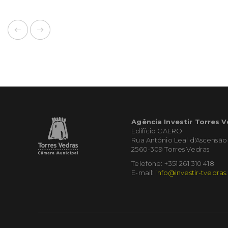
Agência Investir Torres 
Edifício CAERO
Rua António Leal d'Ascensão
2560-309 Torres Vedras
Telefone: +351 261 310 418
E-mail:
info@investir-tvedras