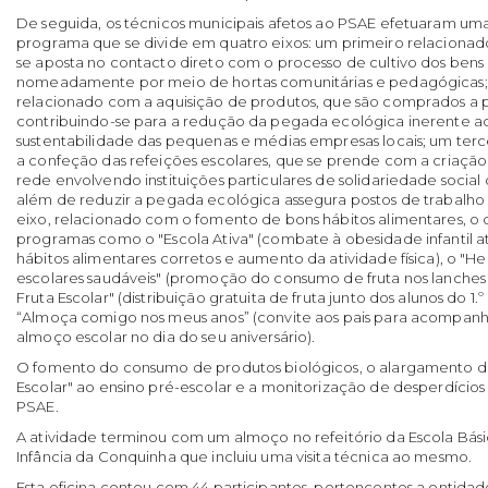
De seguida, os técnicos municipais afetos ao PSAE efetuaram um
programa que se divide em quatro eixos: um primeiro relacion
se aposta no contacto direto com o processo de cultivo dos bens 
nomeadamente por meio de hortas comunitárias e pedagógicas;
relacionado com a aquisição de produtos, que são comprados a p
contribuindo-se para a redução da pegada ecológica inerente ao
sustentabilidade das pequenas e médias empresas locais; um terc
a confeção das refeições escolares, que se prende com a criação
rede envolvendo instituições particulares de solidariedade social
além de reduzir a pegada ecológica assegura postos de trabalho 
eixo, relacionado com o fomento de bons hábitos alimentares, 
programas como o "Escola Ativa" (combate à obesidade infantil 
hábitos alimentares corretos e aumento da atividade física), o "He
escolares saudáveis" (promoção do consumo de fruta nos lanches
Fruta Escolar" (distribuição gratuita de fruta junto dos alunos do 1.º
“Almoça comigo nos meus anos” (convite aos pais para acompanha
almoço escolar no dia do seu aniversário).
O fomento do consumo de produtos biológicos, o alargamento d
Escolar" ao ensino pré-escolar e a monitorização de desperdícios 
PSAE.
A atividade terminou com um almoço no refeitório da Escola Básic
Infância da Conquinha que incluiu uma visita técnica ao mesmo.
Esta oficina contou com 44 participantes, pertencentes a entidad