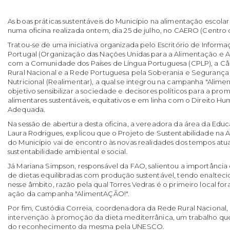
As boas práticas sustentáveis do Município na alimentação escol
numa oficina realizada ontem, dia 25 de julho, no CAERO (Centro
Tratou-se de uma iniciativa organizada pelo Escritório de Infor
Portugal (Organização das Nações Unidas para a Alimentação e A
com a Comunidade dos Países de Língua Portuguesa (CPLP), a Câ
Rural Nacional e a Rede Portuguesa pela Soberania e Segurança
Nutricional (Realimentar), a qual se integrou na campanha "Ali
objetivo sensibilizar a sociedade e decisores políticos para a pr
alimentares sustentáveis, equitativos e em linha com o Direito 
Adequada.
Na sessão de abertura desta oficina, a vereadora da área da Edu
Laura Rodrigues, explicou que o Projeto de Sustentabilidade na 
do Município vai de encontro às novas realidades dos tempos atua
sustentabilidade ambiental e social.
Já Mariana Simpson, responsável da FAO, salientou a importância 
de dietas equilibradas com produção sustentável, tendo enalteci
nesse âmbito, razão pela qual Torres Vedras é o primeiro local fo
ação da campanha "AlimentAÇÃO!".
Por fim, Custódia Correia, coordenadora da Rede Rural Nacional,
intervenção à promoção da dieta mediterrânica, um trabalho que 
do reconhecimento da mesma pela UNESCO.