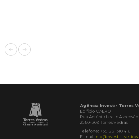
Agência Investir Torres 
Edifício CAERO
Rua António Leal d'Ascensão
2560-309 Torres Vedras
Telefone: +351 261 310 418
E-mail:
info@investir-tvedras