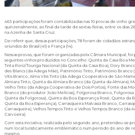
463 participações foram contabilizadas nas 10 provas de vinho grat
quinzenalmente, ao final da tarde de sextas-feiras, entre os dias 2
na Azenha de Santa Cruz.
De referir que, dessas participações, 78 foram de cidadãos estran
oriundos do Brasil (41) e França (14).
Nessas provas, que foram organizadas pela Câmara Municipal, foi 
seguintes vinhos produzidos no Concelho: Quinta da Casa Boa Me
Tinta Roriz/Touriga Nacional (da Quinta da Casa Boa), Dory Bran
des Blancs (da Adega Mãe), Património Tinto, Património Branco 
Vitis Branco, Alma Vitis Tinto (da Adega Cooperativa de São Mam
Almiara Tinto, Quinta da Almiara Branco (da Quinta da Almiara), M
Velho Tinto (da Adega Cooperativa de Dois Portos), Fonte das Mo
Branco (do produtor João Melícias), Folgorosa Branco, Folgoros
Quinta da Folgorosa), Quinta da Boa Esperança Rosé, Quinta da 
Quinta da Boa Esperança), Carrasqueira Malvasia Branco, Carrasqu
Carrasqueira), Velhos Tempos Tinto e Velhos Tempos Branco (da 
Carvoeira).
Com esta iniciativa, realizada pelo segundo ano, pretendeu-se pr
num local turisticamente emblemático num período do ano de re
mesmo.