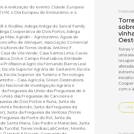
tes à realização do evento
Cidade Europeia
Publicad
EVIN
; o Dia Europeu do Enoturismo; e o
Torr
sobr
18
: A Rodiles; Adega Antiga do Juncal Family
dega Cooperativa de Dois Portos; Adega
vinh
 Mãe; Agirdin – Agroturismo; Águas do
Oest
 Concelho de Alenquer; Associação Comercial
icultores de Torres Vedras; António F.
Torres 
; Casa de Vila Verde; Casa Santos Lima; Caves
uma ses
Lisboa; Dolce Campo Real Lisboa; Entidade
recuper
a Profissional Agrícola Fernando Barros Leal
afetada
; Escola Superior Agrária de Santarém; Escola
extrema
a; Escola Superior de Turismo e Tecnologia
iniciati
ntinho – Casa Agrícola; Green Destinations
Coopera
tuto Nacional de Investigação Agrária e
com o a
ta da Freguesia da União das Freguesias de A
 União das Freguesias de Carvoeira e
uesias de Dois Portos e Runa; Junta da
e Monte Redondo; Junta da Freguesia da
LER
er); Junta da Freguesia da Ventosa (Torres
a Freguesia da Ponte do Rol; Junta da
 de Santa Maria, São Pedro e Matacães; Junta
o Turcifal; Torres Vedras LabCenter; Moinho
Publicad
; Ô Hotels & Resorts; Comunidade