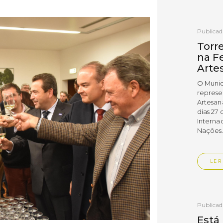
Publica
Torr
na Fe
Arte
O Munic
represe
Artesan
dias 27 
Interna
Nações
LER
Publica
Está