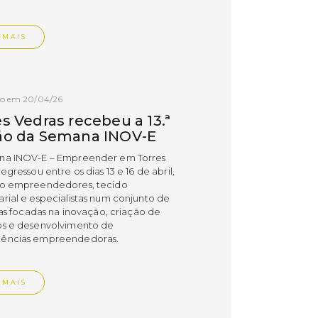
 MAIS
do em 20/04/26
s Vedras recebeu a 13.ª
ão da Semana INOV-E
na INOV-E – Empreender em Torres
egressou entre os dias 13 e 16 de abril,
do empreendedores, tecido
rial e especialistas num conjunto de
vas focadas na inovação, criação de
s e desenvolvimento de
ências empreendedoras.
 MAIS