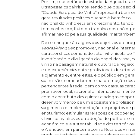
Por fim, o secretário de estado da Agricultura
ultrapassar os bairrismos, sendo que o sucesso
"Cidade Europeia do Vinho" representa bem es
gera resultados positivos quando é bem feito. L
nacional do vinho está em crescimento, tendo 
tem conhecido, fruto do trabalho dos enólogo
afirmar não só pela sua qualidade, mas também
De referir que são alguns dos objetivos do pr
Vedras/Alenquer
: promover, nacional e interna
características comuns do setor vitivinícola de 
investigação e divulgação do papel da vinha, c
vinho na paisagem natural e cultural da região
e de experiências entre profissionais do setor v
alojamento e, entre estes, e o público em ger
sua missão, nomeadamente na promoção dos vi
pertencentes à rede, bem como das suas caracter
promover local, nacional e internacionalmente
com o contributo das quintas e adegas cooperat
desenvolvimento de um ecossistema profissional
surgimento e implementação de projetos de pon
enoturismo; estimular as relações de cooperaçã
vitivinícolas, através da adoção de políticas e 
económico e a sustentabilidade dos territórios
e Alenquer, em parceria com a Rota dos Vinhos
produtos turísticos locais; e estabelecer parce