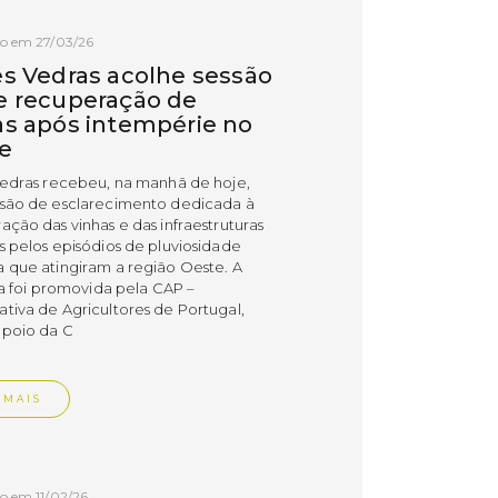
o em 27/03/26
es Vedras acolhe sessão
e recuperação de
as após intempérie no
e
Vedras recebeu, na manhã de hoje,
são de esclarecimento dedicada à
ação das vinhas e das infraestruturas
s pelos episódios de pluviosidade
 que atingiram a região Oeste. A
va foi promovida pela CAP –
tiva de Agricultores de Portugal,
poio da C
 MAIS
o em 11/02/26