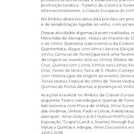
promoção turística - Turismo do Centro e Turis
internacionalmente, a
Cidade Europeia do Vinh
No âmbito desta iniciativa está previsto um pr
e de sensibilização ligadas ao vinho, com alcanc
Dessas atividades algumas já eram realizadas,
Merendas de Alenquer;
Festas do Império do Di
e do Vinho
; Quinzena Gastronómica da Codorniz
Quinhentista;
Bagos com Alma Literária
; Eleiç
Vinho
;
Carnaval de Torres
(que terá uma "Avenid
dá origem ao evento
Arte ao Vinho
); Mostra d
Cruz;
Quintas com Livros
;
Vinhos nas Linhas
; E
Cruz;
Feiras de Verão
;
Feira de S. Pedro
; Cortejo
com História
(que dá origem ao evento
Jantare
Torres Vedras
; Festival do Vinho de Torres Vedr
Quintas de Portas Abertas
; e presença no Vinh
As ações a realizar no âmbito da
Cidade Europe
seguintes: Teatro nas Adegas e Quintas de Tor
Astronómica com Prova de Vinhos;
Wine Sunset
das Vindimas; Vinhos, Fado e Letras; Palestras 
Alenquer;
Wine Cellars & Art Festival PORTUGA
Exposição “Grape’s Land: a Journey through Eu
Visitas a Quintas e Adegas;
Wine Discoveries
; e
Vinho 2018
.