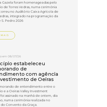
a Gazela foram homenageadas pelo
io de Torres Vedras, numa cerimónia
orreu no Auditório Caixa Agrícola de
Vedras, integrado na programação da
e S. Pedro 2026
 MAIS
do em 08/07/26
cípio estabeleceu
orando de
ndimento com agência
nvestimento de Oeiras
orando de entendimento entre o
io e a Oeiras Valley Investment
foi assinado na manhã de ontem, dia
lho, numa cerimónia realizada no
o do Convento da Graça.