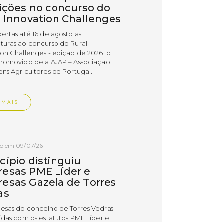
rições no concurso do
l Innovation Challenges
bertas até 16 de agosto as
turas ao concurso do Rural
ion Challenges - edição de 2026, o
promovido pela AJAP – Associação
ens Agricultores de Portugal.
 MAIS
do em 09/07/26
cípio distinguiu
esas PME Líder e
esas Gazela de Torres
as
esas do concelho de Torres Vedras
uidas com os estatutos PME Líder e