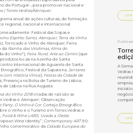
mo de Portugal -, para promover nacional e
o | Torres Vedras/Alenquer
.
LER
ograma anual de ações culturais, de formação
e regional, nacional e internacional.
 nomeadamente: Festival das Sopas e
vino Espírito Santo
;
Alenquer, Terra da Vinha
Publica
, Torricado e Vinho de Alenquer; Feira
ão da
Rainha das Vindimas
;
Alma do
Torre
a do Vinho");
Feira Rural
;
Arte ao Centro
(que
ediç
e produtos locais na Azenha de Santa
ncontro Internacional de Aguarela de Santa
A Sema
 Etnográfico; Festival da Sapateira;
Jantares
Vedras r
s com História Vínica
);
Festas da Cidade de
reunin
as; Presença na Bolsa de Turismo de Lisboa;
empresa
os de Lisboa na Rua Augusta.
iniciati
negócio
ia do Vinho 2018
criadas de raíz são as
res Vedras e Alenquer; Observação
compet
 Party
;
O Vinho é Cor
; Cortejo Etnográfico
sobre o Vinho e o Turismo em Torres Vedras e
L
;
Food & Wine LABS
;
Uvada a Oeste
;
LER
ropean Wine Identity”;
Contemporary ART 9.
0;
 Vinho comemorativo da
Cidade Europeia do