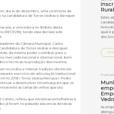
insc
Rura
em, dia 14 de dezembro, uma cerimónia de
na candidatura de Torres Vedras e Alenquer
Estão a
candida
Innovat
ras seis, a vencedora no âmbito desta
qual é 
ho (RECEVIN), tendo essa decisão sido
s.
dos Jov
residente da Câmara Municipal, Carlos
candidatura de Torres Vedras e Alenquer,
ntido da mesma poder contribuir para o
LER
no mercado nacional e internacional, bem
os e técnicas na produção dos mesmos.
r recordou a milenar tradição vitivinícola
essante exercício de articulação institucional
Publica
Vinho 2018 | Torres Vedras/Alenquer
. Pedro
Muni
tinuar a desenvolver iniciativas para que os
empr
ermanente as cartas de vinhos que são
Empr
Vedr
Calixto, referiu que iniciativas semelhantes à
abo já foram no passado alavancas decisivas
As empr
.
disting