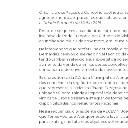
O Edifício dos Paços do Concelho acolheu ont
agradecimento aos parceiros que colaboraram 
a
Cidade Europeia do Vinho 2018
.
Recorde-se que essa candidatura foi, entre out
iniciativa da Rede Europeia das Cidades do Vin
anunciada no dia 30 de novembro, em Bruxela
Na intervenção que proferiu na cerimónia, o p
Bernardes, relevou o elevado nível técnico da 
tendo também referido a sua expetativa no se
aumento da venda de vinhos destes concelhos 
como para o desenvolvimento de novos métod
Já o presidente da Câmara Municipal de Alenque
dos concelhos da região, tendo referido o inter
que representa a iniciativa
Cidade Europeia do 
Folgado salientou ainda a importância de se con
vinhos de Lisboa passem a integrar de forma p
disponibilizadas nos restaurantes nacionais.
Nessa sequência, o presidente da RECEVIN, José 
que Torres Vedras e Alenquer estão a levar a c
para se atingir no futuro os objetivos delineados