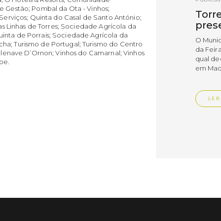
e Gestão; Pombal da Ota - Vinhos;
Torr
 Serviços; Quinta do Casal de Santo António;
pres
das Linhas de Torres; Sociedade Agrícola da
inta de Porrais; Sociedade Agrícola da
O Munic
ha; Turismo de Portugal; Turismo do Centro
da Feira
Villenave D’Ornon; Vinhos do Camarnal; Vinhos
qual dec
pe.
em Madr
LER
Publica
TORR
EcoC
reno
âmbi
As incu
EcoCamp