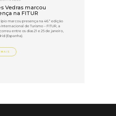
es Vedras marcou
ença na FITUR
ípio marcou presença na 46.ª edição
 Internacional de Turismo – FITUR, a
orreu entre os dias 21 e 25 de janeiro,
id (Espanha).
 MAIS
do em 03/02/26
ES INOV-E e
ampus Torres Vedras
vam acreditação no
to do "StartUP Visa"
badoras TORRES INOV-E e
us Torres Vedras renovam, pelo