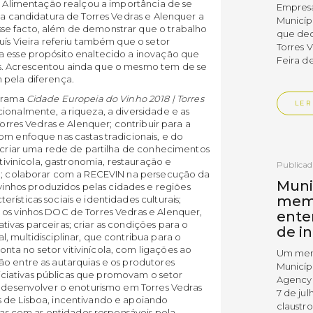
 e Alimentação realçou a importância de se
Empres
 da candidatura de Torres Vedras e Alenquer a
Municíp
se facto, além de demonstrar que o trabalho
que dec
uís Vieira referiu também que o setor
Torres 
a esse propósito enaltecido a inovação que
Feira d
s. Acrescentou ainda que o mesmo tem de se
 pela diferença.
ograma
Cidade Europeia do Vinho 2018 | Torres
LER
cionalmente, a riqueza, a diversidade e as
Torres Vedras e Alenquer; contribuir para a
om enfoque nas castas tradicionais, e do
; criar uma rede de partilha de conhecimentos
itivinícola, gastronomia, restauração e
Publica
al; colaborar com a RECEVIN na persecução da
Muni
nhos produzidos pelas cidades e regiões
mem
ísticas sociais e identidades culturais;
 os vinhos DOC de Torres Vedras e Alenquer,
ente
ivas parceiras; criar as condições para o
de i
, multidisciplinar, que contribua para o
ta no setor vitivinícola, com ligações ao
Um mem
o entre as autarquias e os produtores
Municíp
iniciativas públicas que promovam o setor
Agency 
; desenvolver o enoturismo em Torres Vedras
7 de ju
 de Lisboa, incentivando e apoiando
claustr
rias com as entidades responsáveis pela