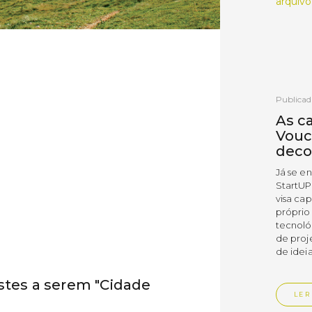
arquivo
Publicad
As c
Vouc
deco
Já se e
StartUP
visa cap
próprio
tecnoló
de proj
de ideia
stes a serem "Cidade
LER