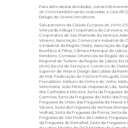
Para além destas atividades, outras três ineren
do Vinho
também serão realizadas: a
Gala REC
Estágio de Jovens Viticultores.
São parceiros da
Cidade Europeia do Vinho 20
Vineyards; Adega Cooperativa da Carvoeira; A
Cooperativa de São Mamede da Ventosa; Adega
Vimeiro; Associação Comercial e Industrial do
e Industrial da Região Oeste; Associação de Agr
Bonifácio & Filhos; Câmara Municipal de Lisboa
Rendeiro; Comissão Vitivinícola da Região de 
Regional de Turismo da Região de Lisboa; Escol
(AVA); Escola de Serviços e Comércio do Oeste
Superior de Artes e Design das Caldas da Rainh
do Mar; Federação do Folclore Português; Gala
Foundation; Instituto da Vinha e do Vinho; Insti
Veterinária; João Melícias Unipessoal, Lda; Jun
dos Cunhados e Maceira; Junta da Freguesia da
Carmões; Junta da Freguesia da União das Freg
Freguesia da União das Freguesias de Maxial 
Silveira; Junta da Freguesia da Ventosa (Alenqu
Vedras); Junta da Freguesia da Freiria; Junta d
Freguesia de São Pedro da Cadeira; Freguesia
da Freguesia do Ramalhal; Junta da Freguesia d
da Lebre; Moinho do Paúl; Moinhos da Capucha