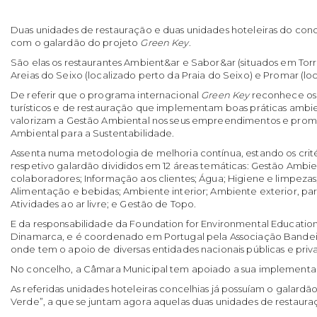
Duas unidades de restauração e duas unidades hoteleiras do conc
com o galardão do projeto
Green Key
.
São elas os restaurantes Ambient&ar e Sabor&ar (situados em Torre
Areias do Seixo (localizado perto da Praia do Seixo) e Promar (l
De referir que o programa internacional
Green Key
reconhece os
turísticos e de restauração que implementam boas práticas ambien
valorizam a Gestão Ambiental nos seus empreendimentos e pr
Ambiental para a Sustentabilidade.
Assenta numa metodologia de melhoria contínua, estando os crité
respetivo galardão divididos em 12 áreas temáticas: Gestão Ambie
colaboradores; Informação aos clientes; Água; Higiene e limpezas;
Alimentação e bebidas; Ambiente interior; Ambiente exterior, par
Atividades ao ar livre; e Gestão de Topo.
E da responsabilidade da Foundation for Environmental Education
Dinamarca, e é coordenado em Portugal pela Associação Bandei
onde tem o apoio de diversas entidades nacionais públicas e priv
No concelho, a Câmara Municipal tem apoiado a sua implementa
As referidas unidades hoteleiras concelhias já possuíam o galar
Verde”, a que se juntam agora aquelas duas unidades de restauraç