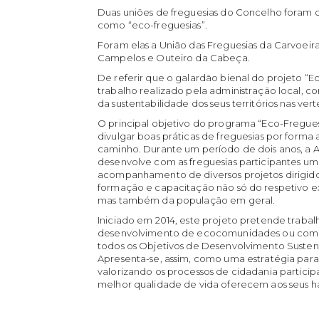
Duas uniões de freguesias do Concelho foram o
como “eco-freguesias”.
Foram elas a União das Freguesias da Carvoeir
Campelos e Outeiro da Cabeça.
De referir que o galardão bienal do projeto “Ec
trabalho realizado pela administração local, c
da sustentabilidade dos seus territórios nas ve
O principal objetivo do programa “Eco-Fregues
divulgar boas práticas de freguesias por forma 
caminho. Durante um período de dois anos, a 
desenvolve com as freguesias participantes um
acompanhamento de diversos projetos dirigido
formação e capacitação não só do respetivo e
mas também da população em geral.
Iniciado em 2014, este projeto pretende trabal
desenvolvimento de ecocomunidades ou comu
todos os Objetivos de Desenvolvimento Susten
Apresenta-se, assim, como uma estratégia para 
valorizando os processos de cidadania partici
melhor qualidade de vida oferecem aos seus ha