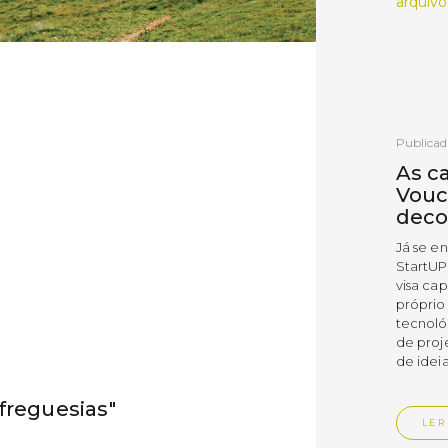
arquivo
Publicad
As c
Vouc
deco
Já se e
StartUP
visa cap
próprio
tecnoló
de proj
de ideia
freguesias"
LER