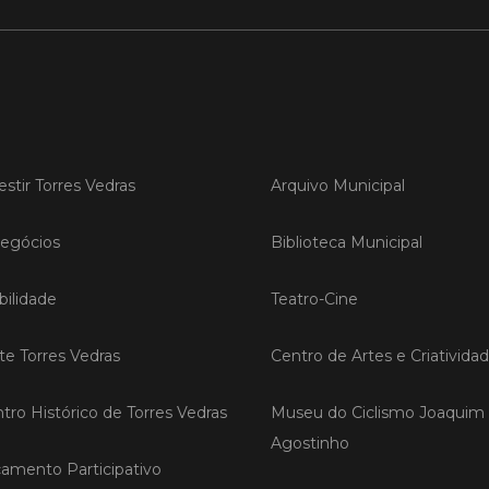
LER
Publica
Torre
estir Torres Vedras
Arquivo Municipal
ediç
egócios
Biblioteca Municipal
A Sema
Vedras r
reunin
ilidade
Teatro-Cine
empresa
iniciati
negócio
ite Torres Vedras
Centro de Artes e Criativida
compet
tro Histórico de Torres Vedras
Museu do Ciclismo Joaquim
LER
Agostinho
amento Participativo