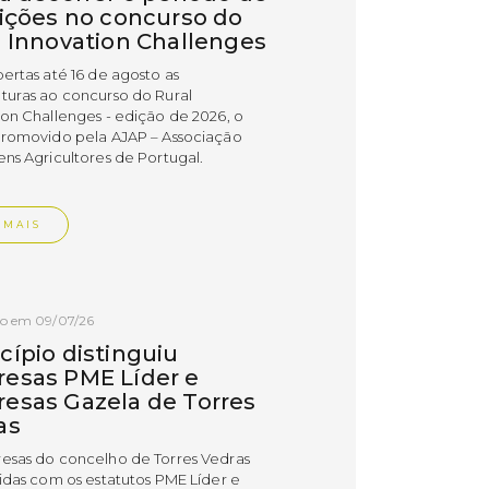
rições no concurso do
l Innovation Challenges
bertas até 16 de agosto as
turas ao concurso do Rural
ion Challenges - edição de 2026, o
promovido pela AJAP – Associação
ens Agricultores de Portugal.
 MAIS
do em 09/07/26
cípio distinguiu
esas PME Líder e
esas Gazela de Torres
as
esas do concelho de Torres Vedras
uidas com os estatutos PME Líder e