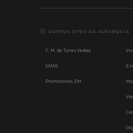
OUTROS SITES DA AUTARQUIA
C. M. de Torres Vedras
Inv
SMAS
E-n
Promotorres, EM
Mob
Vis
Cen
Orç