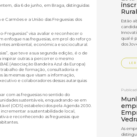
insc
ntem, dia 6 de junho, em Braga, distinguidas
Rura
a e Carmões e a União das Freguesias dos
Estão a
candida
Innovat
o-Freguesias” visa avaliar e reconhecer o
qual é 
om enfoque nas freguesias, em prol do reforço
dos Jov
rtentes ambiental, económica e sociocultural.
ias”, que teve a sua segunda edição, é o de
a inspirar outras a percorrer o mesmo
LER
ABAE (Associação Bandeira Azul da Europa)
 trabalho de formação, consultadoria e
s às mesmas que visam a informação,
xecutivo e colaboradores dessas autarquias
Publica
har com as freguesias no sentido do
Muni
nidades sustentáveis, enquadrando-se em
empr
tável (ODS) estabelecidos pela Agenda 2030.
incrementar a sustentabilidade local,
Empr
pativa e reconhecendo as freguesias que
Vedr
bitantes.
As empr
disting