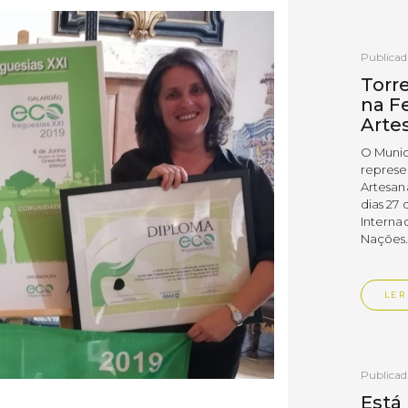
Publica
Torr
na Fe
Arte
O Munic
represe
Artesan
dias 27 
Interna
Nações
LER
Publica
Está