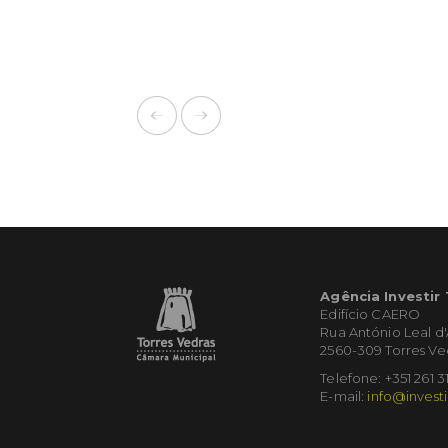
Agência Investir
Edifício CAERO
Rua António Leal d
2560-309 Torres Ve
Telefone: +351 261 3
E-mail:
info@investi