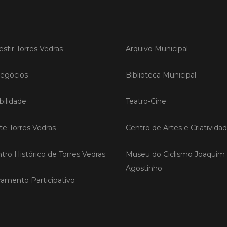
LER
estir Torres Vedras
Arquivo Municipal
Publica
egócios
Biblioteca Municipal
Torre
ediç
ilidade
Teatro-Cine
A Sema
Vedras r
ite Torres Vedras
Centro de Artes e Criativida
reunin
empresa
iniciati
tro Histórico de Torres Vedras
Museu do Ciclismo Joaquim
negócio
Agostinho
compet
amento Participativo
LER