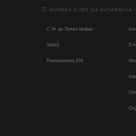
OUTROS SITES DA AUTARQUIA
C. M. de Torres Vedras
Inv
SMAS
E-n
Promotorres, EM
Mob
Vis
Cen
Orç