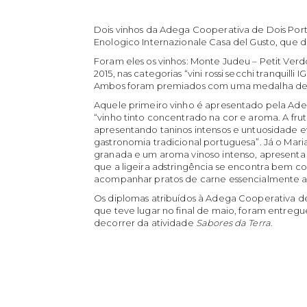
Dois vinhos da Adega Cooperativa de Dois Por
Enologico Internazionale Casa del Gusto, que d
Foram eles os vinhos: Monte Judeu – Petit Ver
2015, nas categorias “vini rossi secchi tranquill
Ambos foram premiados com uma medalha de
Aquele primeiro vinho é apresentado pela Ad
“vinho tinto concentrado na cor e aroma. A fr
apresentando taninos intensos e untuosidade 
gastronomia tradicional portuguesa”. Já o Mar
granada e um aroma vinoso intenso, apresent
que a ligeira adstringência se encontra bem 
acompanhar pratos de carne essencialmente a
Os diplomas atribuídos à Adega Cooperativa d
que teve lugar no final de maio, foram entregu
decorrer da atividade
Sabores da Terra
.