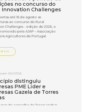
rições no concurso do
l Innovation Challenges
bertas até 16 de agosto as
turas ao concurso do Rural
ion Challenges - edição de 2026, o
promovido pela AJAP – Associação
ens Agricultores de Portugal.
 MAIS
do em 09/07/26
cípio distinguiu
esas PME Líder e
esas Gazela de Torres
as
esas do concelho de Torres Vedras
uidas com os estatutos PME Líder e