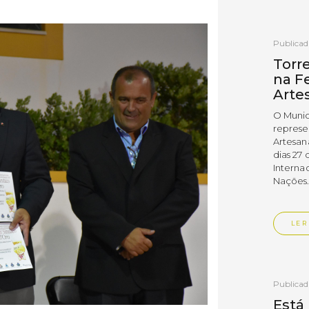
Publica
Torr
na Fe
Arte
O Munic
represe
Artesan
dias 27 
Interna
Nações
LER
Publica
Está