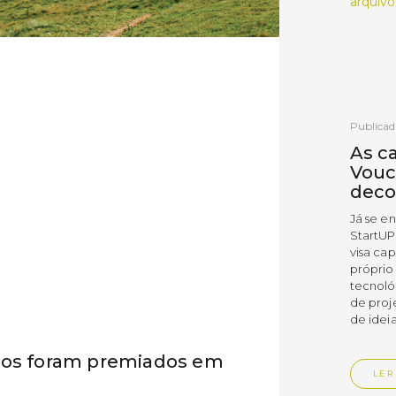
arquivo
Publicad
As c
Vouc
deco
Já se e
StartUP
visa cap
próprio
tecnoló
de proj
de ideia
tos foram premiados em
LER