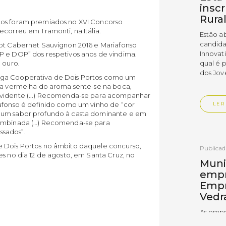
insc
Rura
tos foram premiados no XVI Concorso
ecorreu em Tramonti, na Itália.
Estão a
candida
dot Cabernet Sauvignon 2016 e Mariafonso
Innovat
i IGP e DOP” dos respetivos anos de vindima.
qual é 
 ouro.
dos Jov
ega Cooperativa de Dois Portos como um
uta vermelha do aroma sente-se na boca,
evidente (...) Recomenda-se para acompanhar
iafonso é definido como um vinho de “cor
LER
a um sabor profundo à casta dominante e em
combinada (…) Recomenda-se para
ssados”.
e Dois Portos no âmbito daquele concurso,
Publica
es no dia 12 de agosto, em Santa Cruz, no
Muni
empr
Empr
Vedr
As empr
disting