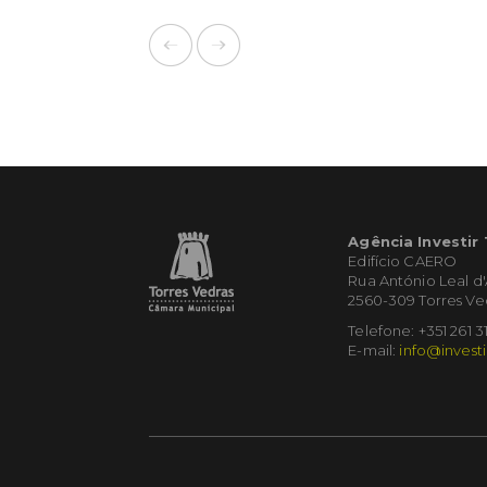
Agência Investir
Edifício CAERO
Rua António Leal d
2560-309 Torres Ve
Telefone: +351 261 3
E-mail:
info@investi