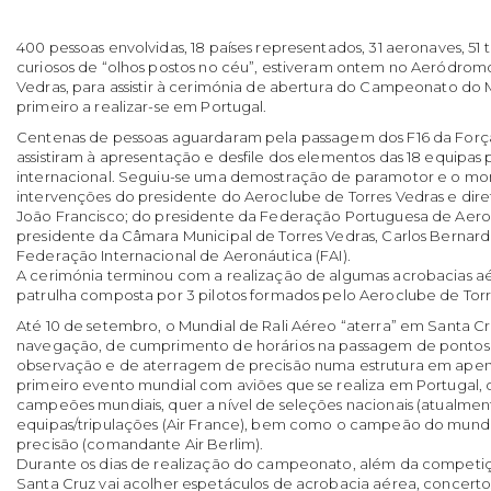
400 pessoas envolvidas, 18 países representados, 31 aeronaves, 51
curiosos de “olhos postos no céu”, estiveram ontem no Aeródromo
Vedras, para assistir à cerimónia de abertura do Campeonato do 
primeiro a realizar-se em Portugal.
Centenas de pessoas aguardaram pela passagem dos F16 da Forç
assistiram à apresentação e desfile dos elementos das 18 equipas
internacional. Seguiu-se uma demostração de paramotor e o m
intervenções do presidente do Aeroclube de Torres Vedras e di
João Francisco; do presidente da Federação Portuguesa de Aeroná
presidente da Câmara Municipal de Torres Vedras, Carlos Bernar
Federação Internacional de Aeronáutica (FAI).
A cerimónia terminou com a realização de algumas acrobacias a
patrulha composta por 3 pilotos formados pelo Aeroclube de Torre
Até 10 de setembro, o Mundial de Rali Aéreo “aterra” em Santa C
navegação, de cumprimento de horários na passagem de pontos 
observação e de aterragem de precisão numa estrutura em apena
primeiro evento mundial com aviões que se realiza em Portugal, 
campeões mundiais, quer a nível de seleções nacionais (atualmen
equipas/tripulações (Air France), bem como o campeão do mund
precisão (comandante Air Berlim).
Durante os dias de realização do campeonato, além da compet
Santa Cruz vai acolher espetáculos de acrobacia aérea, concert