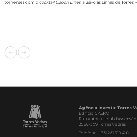
torrienses com o
cocktail Lisbon Lines
, alusivo às Linhas de Torres 
Agência Investir Torres 
Edifício CAERO
Rua António Leal d'Ascensão
2560-309 Torres Vedras
Telefone: +351 261 310 418