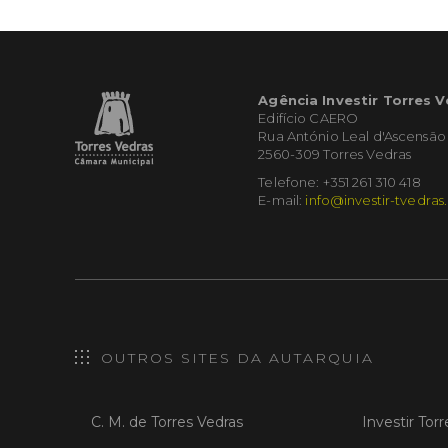
Agência Investir Torres 
Edifício CAERO
Rua António Leal d'Ascensão
2560-309 Torres Vedras
Telefone: +351 261 310 418
E-mail:
info@investir-tvedras
OUTROS SITES DA AUTARQUIA
C. M. de Torres Vedras
Investir Tor