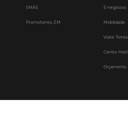
SMAS
E-negócios
Promotorres, EM
Mobilidade
Visite Torre
Centro Histó
Orçamento P