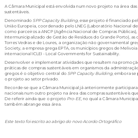
A Câmara Municipal está envolvida num novo projeto na área das
sustentáveis.
Denominado
SPP Capacity Building
, esse projeto é financiado p
União Europeia, coordenado pelo LNEG
(Laboratório Nacional de
como parceiros a ANCP
(Agência Nacional de Compras Públicas),
Intermunicipalizado de Gestão de Resíduos do Grande Porto), as 
Torres Vedras e de Loures, a organização não governamental gre
Society, a empresa grega EPTA, os municípios gregos de Melivoia 
internacional ICLEI - Local Governments for Sustainability.
Desenvolver e implementar atividades que resultem na promoçã
práticas de compras sustentáveis em organismos da administraçã
gregos é o objetivo central do
SPP Capacity Building
, embora se
o projeto ao setor privado.
Recorde-se que a Câmara Municipal já anteriormente participar
nacionais num outro projeto na área das compras sustentáveis 
De referir ainda que o projeto
Pro-EE
, no qual a Câmara Municipa
também abrange essa área.
Este texto foi escrito ao abrigo do novo Acordo Ortográfico