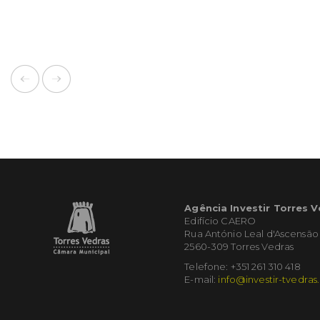
Agência Investir Torres 
Edifício CAERO
Rua António Leal d'Ascensão
2560-309 Torres Vedras
Telefone: +351 261 310 418
E-mail:
info@investir-tvedras