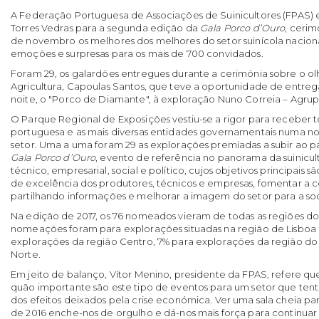
A Federação Portuguesa de Associações de Suinicultores (FPAS) 
Torres Vedras para a segunda edição da
Gala Porco d’Ouro
, ceri
de novembro os melhores dos melhores do setor suinícola nacion
emoções e surpresas para os mais de 700 convidados.
Foram 29, os galardões entregues durante a cerimónia sobre o ol
Agricultura, Capoulas Santos, que teve a oportunidade de entr
noite, o "Porco de Diamante", à exploração Nuno Correia – Agrup
O Parque Regional de Exposições vestiu-se a rigor para receber tod
portuguesa e as mais diversas entidades governamentais numa n
setor. Uma a uma foram 29 as explorações premiadas a subir ao 
Gala Porco d’Ouro
, evento de referência no panorama da suinicul
técnico, empresarial, social e político, cujos objetivos principais 
de excelência dos produtores, técnicos e empresas, fomentar a 
partilhando informações e melhorar a imagem do setor para a so
Na edição de 2017, os 76 nomeados vieram de todas as regiões do
nomeações foram para explorações situadas na região de Lisboa e
explorações da região Centro, 7% para explorações da região do 
Norte.
Em jeito de balanço, Vítor Menino, presidente da FPAS, refere qu
quão importante são este tipo de eventos para um setor que tenta
dos efeitos deixados pela crise económica. Ver uma sala cheia p
de 2016 enche-nos de orgulho e dá-nos mais força para continuar 