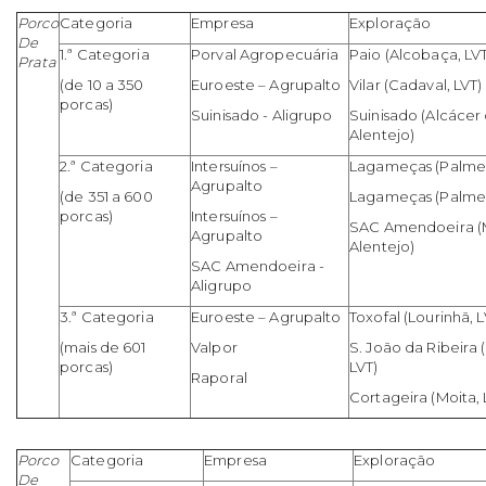
Porco
Categoria
Empresa
Exploração
De
1.ª Categoria
Porval Agropecuária
Paio (Alcobaça, LVT
Prata
(de 10 a 350
Euroeste – Agrupalto
Vilar (Cadaval, LVT)
porcas)
Suinisado - Aligrupo
Suinisado (Alcácer 
Alentejo)
2.ª Categoria
Intersuínos –
Lagameças (Palmel
Agrupalto
(de 351 a 600
Lagameças (Palmel
porcas)
Intersuínos –
SAC Amendoeira (M
Agrupalto
Alentejo)
SAC Amendoeira -
Aligrupo
3.ª Categoria
Euroeste – Agrupalto
Toxofal (Lourinhã, L
(mais de 601
Valpor
S. João da Ribeira 
porcas)
LVT)
Raporal
Cortageira (Moita, 
Porco
Categoria
Empresa
Exploração
De