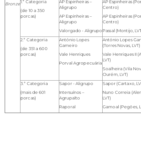
1.ª Categoria
AP Espinheiras –
AP Espinheiras (P
Bronze
Aligrupo
Centro)
(de 10 a 350
porcas)
AP Espinheiras –
AP Espinheiras (P
Aligrupo
Centro)
Valorgado - Aligrupo
Passal (Montijo, LV
2.ª Categoria
António Lopes
António Lopes Ga
Gameiro
(Torres Novas, LVT)
(de 351 a 600
porcas)
Vale Henriques
Vale Henriques II 
LVT)
Porval Agropecuária
Soalheira (Vila No
Ourém, LVT)
3.ª Categoria
Sapor - Aligrupo
Sapor (Cartaxo, LV
(mais de 601
Intersuínos –
Nuno Correia (Ale
porcas)
Agrupalto
LVT)
Raporal
Gamoal (Pegões, L