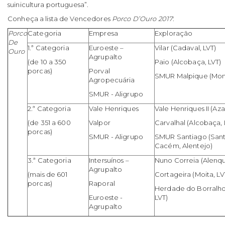
suinicultura portuguesa”.
Conheça a lista de Vencedores
Porco D’Ouro 2017
:
Porco
Categoria
Empresa
Exploração
De
1.ª Categoria
Euroeste –
Vilar (Cadaval, LVT)
Ouro
Agrupalto
(de 10 a 350
Paio (Alcobaça, LVT)
porcas)
Porval
SMUR Malpique (Monti
Agropecuária
SMUR - Aligrupo
2.ª Categoria
Vale Henriques
Vale Henriques II (Az
(de 351 a 600
Valpor
Carvalhal (Alcobaça, 
porcas)
SMUR - Aligrupo
SMUR Santiago (San
Cacém, Alentejo)
3.ª Categoria
Intersuínos –
Nuno Correia (Alenqu
Agrupalto
(mais de 601
Cortageira (Moita, LV
porcas)
Raporal
Herdade do Borralho
Euroeste -
LVT)
Agrupalto