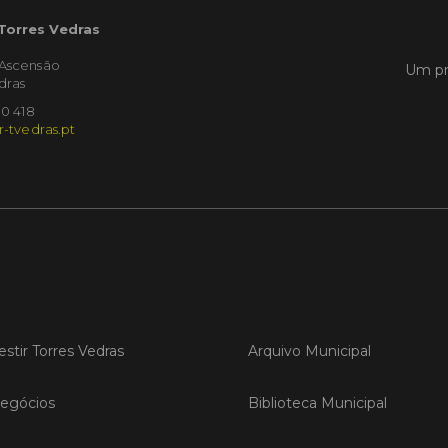
Empres
 Torres Vedras
Municíp
que dec
'Ascensão
Torres 
Um pr
dras
Feira d
10 418
r-tvedras.pt
LER
Publica
Muni
mem
ente
de i
estir Torres Vedras
Arquivo Municipal
Um mem
Municíp
Agency 
egócios
Biblioteca Municipal
7 de ju
claustr