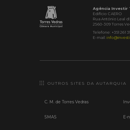
Agência Investir
Edifício CAERO
Rua António Leal d
2560-309 Torres Ve
Telefone: +351 261 3
E-mail:
info@investi
OUTROS SITES DA AUTARQUIA
C. M. de Torres Vedras
Inv
SMAS
E-n