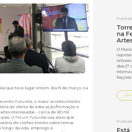
Publica
Torr
na Fe
Arte
O Munic
represe
Artesan
dias 27 
Interna
Nações
lia
que teve lugar ontem, dia 15 de março, na
LER
 evento
Futurália
, o maior acontecimento
téria de oferta de educação/formação e
rtes interessadas – cerca de 80 mil
 país.
O
Fórum Futurália
visa antecipar
Publica
atéria de conhecimento sobre temas
 longo da vida, emprego e
Está