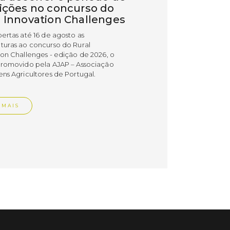
rições no concurso do
l Innovation Challenges
bertas até 16 de agosto as
turas ao concurso do Rural
ion Challenges - edição de 2026, o
promovido pela AJAP – Associação
ens Agricultores de Portugal.
 MAIS
do em 09/07/26
cípio distinguiu
esas PME Líder e
esas Gazela de Torres
as
esas do concelho de Torres Vedras
uidas com os estatutos PME Líder e