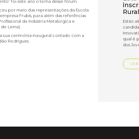
nto” foi este ano o tema desse fórum.
insc
ceu por meio das representações da Escola
Rura
 empresa Frubis, para além das referências
fissional da Indústria Metalúrgica e
Estão a
de Leiria).
candida
Innovat
 a sua cerimónia inaugural contado com a
qual é 
dão Rodrigues.
dos Jov
LER
Publica
Muni
empr
Empr
Vedr
As empr
disting