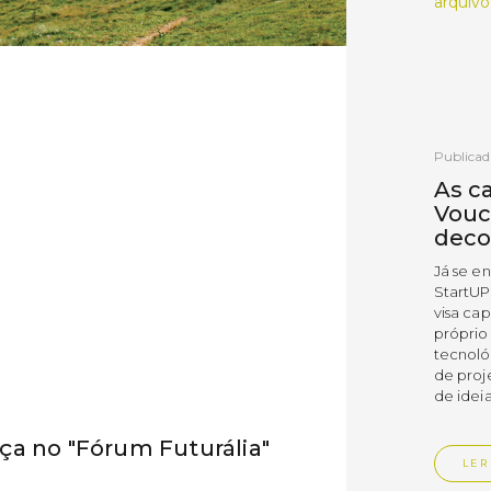
arquivo
Publicad
As c
Vouc
deco
Já se e
StartUP
visa cap
próprio
tecnoló
de proj
de ideia
ça no "Fórum Futurália"
LER