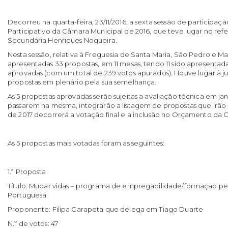
Decorreu na quarta-feira, 23/11/2016, a sexta sessão de particip
Participativo da Câmara Municipal de 2016, que teve lugar no refe
Secundária Henriques Nogueira.
Nesta sessão, relativa à Freguesia de Santa Maria, São Pedro e M
apresentadas 33 propostas, em 11 mesas, tendo 11 sido apresentad
aprovadas (com um total de 239 votos apurados). Houve lugar à 
propostas em plenário pela sua semelhança.
As 5 propostas aprovadas serão sujeitas a avaliação técnica em ja
passarem na mesma, integrarão a listagem de propostas que irão 
de 2017 decorrerá a votação final e a inclusão no Orçamento da 
As 5 propostas mais votadas foram as seguintes:
1.ª Proposta
Título: Mudar vidas – programa de empregabilidade/formação pe
Portuguesa
Proponente: Filipa Carapeta que delega em Tiago Duarte
N.º de votos: 47