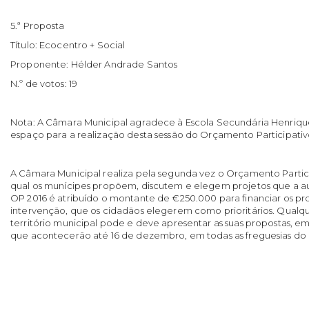
5.ª Proposta
Título: Ecocentro + Social
Proponente: Hélder Andrade Santos
N.º de votos: 19
Nota: A Câmara Municipal agradece à Escola Secundária Henriqu
espaço para a realização desta sessão do Orçamento Participativ
A Câmara Municipal realiza pela segunda vez o Orçamento Particip
qual os munícipes propõem, discutem e elegem projetos que a au
OP 2016 é atribuído o montante de €250.000 para financiar os pro
intervenção, que os cidadãos elegerem como prioritários. Qualq
território municipal pode e deve apresentar as suas propostas, e
que acontecerão até 16 de dezembro, em todas as freguesias do