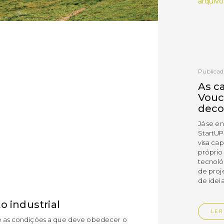
arquivo
Publicad
As c
Vouc
deco
Já se e
StartUP
visa cap
próprio
tecnoló
de proj
de ideia
o industrial
LER
ine as condições a que deve obedecer o