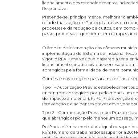
licenciamento dos estabelecimentos industriais
Responsável.
Pretende-se, principalmente, melhorar o ambie
reindustrialização de Portugal através da redu
processos e da redução de custos, bem como vi
passos processuais que permitem ultrapassar co
O âmbito de intervenção das câmaras municipa
implementação do Sistema de Indústria Respon
vigor, o REAI, uma vez que passarão a ser a e
licenciamentos industriais, que correspondem a
abrangidos pela formalidade de mera comunic
Com este novo regime passaram a existir as segu
Tipo 1 – Autorização Prévia:
estabelecimentos cuj
encontrem abrangidos por, pelo menos, um dos 
do impacto ambiental), RJPCIP (prevenção e c
(prevenção de acidentes graves envolvendo su
Tipo 2 – Comunicação Prévia com Prazo:
estab
que abrangidos por pelo menos um dos seguintes
Potência elétrica contratada igual ou superior a
kJ/h; Número de trabalhadores superior a 20; 
emissão de gases com efeito de estufa); Nece