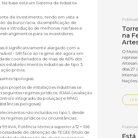
. Na base está um Sistema da Indústria
nte de investimento, tendo em vista a
Publica
ção da burocracia, da simplificação de
Torr
sa a introdução de melhorias nas fases e
nstrangimentos para os investidores.
na Fe
Arte
is é significativamente alargado com a
O Munic
sável - SIR face ao regime até agora em
represe
ntidade coordenadora de mais de 60% dos
Artesan
os estabelecimentos industriais de tipo 3,
dias 27 
ação prévia.
Interna
intes tipologias:
Nações
os projetos de instalações industriais se
seguintes regimes jurídicos: RJAIA (avaliação
ontrolo integrado da poluição) e RPAG
LER
bstâncias perigosas)
elecimentos não incluídos no tipo 1, desde
 regimes jurídicos ou circunstâncias:
 99 kVA; Potência térmica superior a 12 × 106
Publica
Necessidade de obtenção de TEGEE (título de
Está
ssidade de obtenção de alvará ou parecer