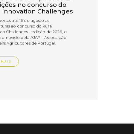
rições no concurso do
l Innovation Challenges
bertas até 16 de agosto as
turas ao concurso do Rural
ion Challenges - edição de 2026, o
promovido pela AJAP – Associação
ens Agricultores de Portugal.
 MAIS
do em 09/07/26
cípio distinguiu
esas PME Líder e
esas Gazela de Torres
as
esas do concelho de Torres Vedras
uidas com os estatutos PME Líder e