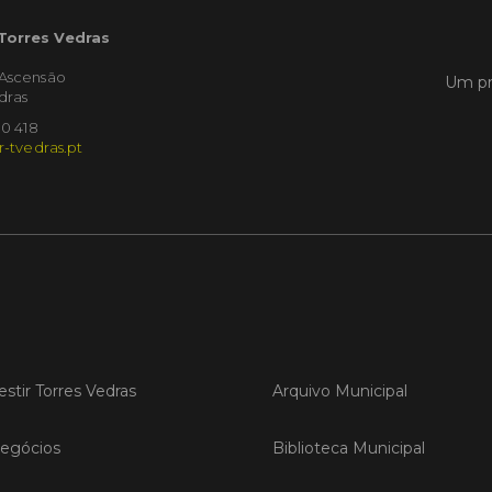
Empres
Municíp
 Torres Vedras
que dec
Torres 
'Ascensão
Um pr
Feira d
dras
10 418
r-tvedras.pt
LER
Publica
Muni
mem
ente
de i
estir Torres Vedras
Arquivo Municipal
Um mem
Municíp
Agency 
egócios
Biblioteca Municipal
7 de ju
claustr