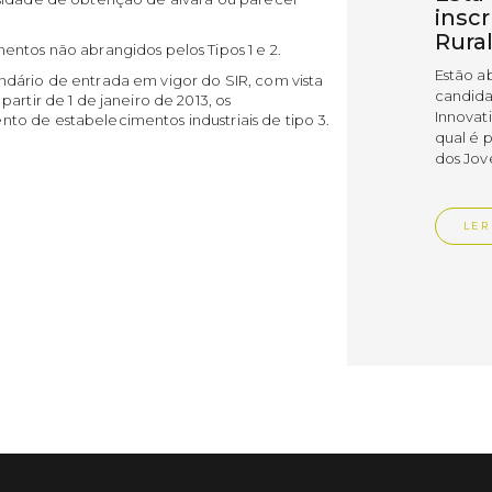
insc
Rura
entos não abrangidos pelos Tipos 1 e 2.
Estão a
dário de entrada em vigor do SIR, com vista
candida
artir de 1 de janeiro de 2013, os
Innovat
o de estabelecimentos industriais de tipo 3.
qual é 
dos Jov
LER
Publica
Muni
empr
Empr
Vedr
As empr
disting