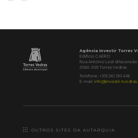
Agência Investir Torres 
Edifício CAERO
Rua António Leal d'Ascensão
2560-309 Torres Vedras
Telefone: +351 261 310 418
E-mail:
info@investir-tvedras
OUTROS SITES DA AUTARQUIA