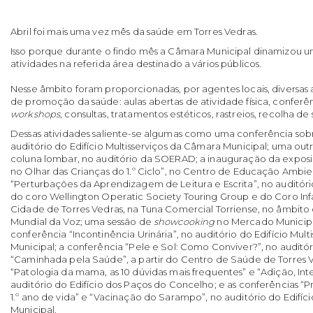
Abril foi mais uma vez mês da saúde em Torres Vedras.
Isso porque durante o findo mês a Câmara Municipal dinamizou 
atividades na referida área destinado a vários públicos.
Nesse âmbito foram proporcionadas, por agentes locais, diversas 
de promoção da saúde: aulas abertas de atividade física, conferên
workshops
, consultas, tratamentos estéticos, rastreios, recolha de
Dessas atividades saliente-se algumas como uma conferência sobre
auditório do Edifício Multisserviços da Câmara Municipal; uma out
coluna lombar, no auditório da SOERAD; a inauguração da expos
no Olhar das Crianças do 1.º Ciclo”, no Centro de Educação Ambie
“Perturbações da Aprendizagem de Leitura e Escrita”, no auditó
do coro Wellington Operatic Society Touring Group e do Coro Infa
Cidade de Torres Vedras, na Tuna Comercial Torriense, no âmbi
Mundial da Voz; uma sessão de
showcooking
no Mercado Municipal
conferência “Incontinência Urinária”, no auditório do Edifício Mul
Municipal; a conferência “Pele e Sol: Como Conviver?”, no audi
“Caminhada pela Saúde”, a partir do Centro de Saúde de Torres V
“Patologia da mama, as 10 dúvidas mais frequentes” e “Adição, Int
auditório do Edifício dos Paços do Concelho; e as conferências 
1.º ano de vida” e “Vacinação do Sarampo”, no auditório do Edifíc
Municipal.