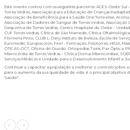
Este evento contou com os seguintes parceiros: ACES-Oeste Sul 
Torres Vedras, Associação para a Educação de Crianças Inadaptad
Associação de Beneficência para a Saúde Oral Torreense, Aroma d
Associação de Dadores de Sangue de Torres Vedras, Associação d
Desportiva de Torres Vedras, Centro Hospitalar do Oeste – Unidade
CUF Torres Vedras, Clínica de São Mamede, Clínica Oftalmológica 
Filomena Pinto, CLUB L, Dany Instituto de Beleza, Escola de Serv
Euromedic, Europacolon, Feel – Formação, Fisiotorres, HIGIA, Mais
ÓTICAS-OCT, Oficina do Ouvido, Ortopedias Twins, Pax Óptica, P
Misericórdia de Torres Vedras – Clínica Domus Misericordiae, SO
Serviços Médicos e Unidade para o Desenvolvimento Infantil e Juv
Continuar a capacitar a população a melhorar o controlo sobre a 
para o aumento da sua qualidade de vida, é o principal objetivo da 
Saúde".