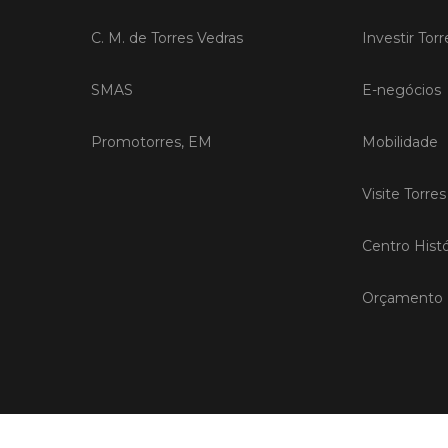
C. M. de Torres Vedras
Investir Tor
SMAS
E-negócios
Promotorres, EM
Mobilidade
Visite Torre
Centro Histó
Orçamento P