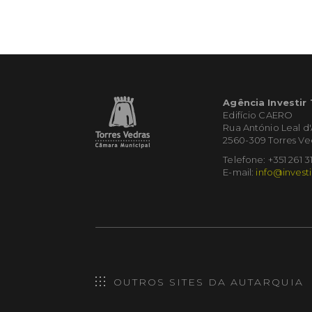
Agência Investir
Edifício CAERO
Rua António Leal d
2560-309 Torres Ve
Telefone: +351 261 3
E-mail:
info@investi
OUTROS SITES DA AUTARQUIA