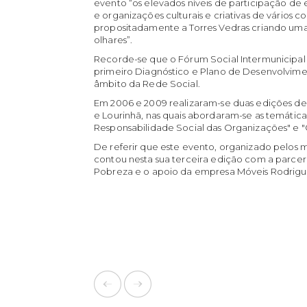
evento “os elevados níveis de participação de
e organizações culturais e criativas de vários 
propositadamente a Torres Vedras criando uma
olhares”.
Recorde-se que o Fórum Social Intermunicipal
primeiro Diagnóstico e Plano de Desenvolvimen
âmbito da Rede Social.
Em 2006 e 2009 realizaram-se duas edições de
e Lourinhã, nas quais abordaram-se as temáticas
Responsabilidade Social das Organizações" e "C
De referir que este evento, organizado pelos m
contou nesta sua terceira edição com a parcer
Pobreza e o apoio da empresa Móveis Rodrigu