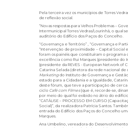
Pela terceira vez os municípios de Torres Vedr
de reflexão social.
“Novas respostas para Velhos Problemas – Gove
Intermunicipal Torres Vedras/Lourinhã, o qual se
auditório do Edifício dos Paços do Concelho.
“Governança e Território” , “Governança e Partic
“Intervenção de proximidade – Capital Social e
foram os painéis que constituíram o programa
excelência como Rui Marques (presidente do Ins
(presidente da REVES - European Network of Ci
Catarina Selada (diretora da rede nacional de c
Marketing
do Instituto de Governança e Gestão 
estado para a Cidadania e a Igualdade, Catari
deste fórum, que teve a participação de cerca 
ciclo
Café com Filmes
(que é, recorde-se, din
por meio do qual foi exibido no átrio do edif
“CATÁLISE – PROCESSO EM CURSO (Capacitação
Social)”, da realizadora Patrícia Santos. Tam
entrada do Edifício dos Paços do Concelho uma 
Marques.
Ana Umbelino, vereadora do Desenvolvimento S