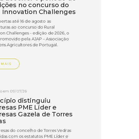
rições no concurso do
l Innovation Challenges
bertas até 16 de agosto as
turas ao concurso do Rural
ion Challenges - edição de 2026, o
promovido pela AJAP – Associação
ens Agricultores de Portugal.
 MAIS
do em 09/07/26
cípio distinguiu
esas PME Líder e
esas Gazela de Torres
as
esas do concelho de Torres Vedras
uidas com os estatutos PME Líder e