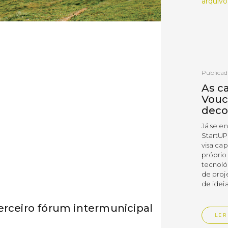
arquivo
Publicad
As c
Vouc
deco
Já se e
StartUP
visa cap
próprio
tecnoló
de proj
de ideia
erceiro fórum intermunicipal
LER