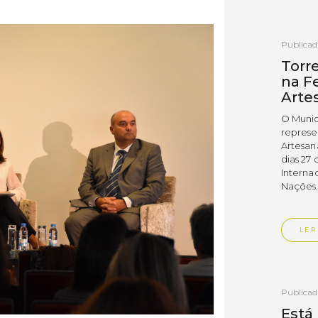
Publica
Torr
na Fe
Arte
O Munic
represe
Artesan
dias 27 
Interna
Nações
LER
Publica
Está