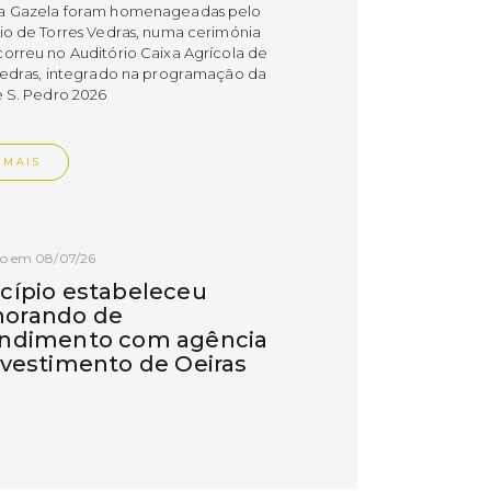
a Gazela foram homenageadas pelo
io de Torres Vedras, numa cerimónia
orreu no Auditório Caixa Agrícola de
Vedras, integrado na programação da
e S. Pedro 2026
 MAIS
do em 08/07/26
cípio estabeleceu
orando de
ndimento com agência
nvestimento de Oeiras
orando de entendimento entre o
io e a Oeiras Valley Investment
foi assinado na manhã de ontem, dia
lho, numa cerimónia realizada no
o do Convento da Graça.