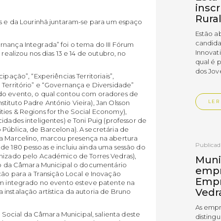
insc
Rura
as e da Lourinhã juntaram-se para um espaço
Estão a
candida
rnança Integrada” foi o tema do III Fórum
Innovat
 realizou nos dias 13 e 14 de outubro, no
qual é 
dos Jov
ipação”, “Experiências Territoriais”,
 Território” e “Governança e Diversidade”
 do evento, o qual contou com oradores de
tituto Padre António Vieira), Jan Olsson
LER
ties & Regions for the Social Economy),
idades inteligentes) e Toni Puig (professor de
Pública, de Barcelona). A secretária de
na Marcelino, marcou presença na abertura
Publica
de 180 pessoas e incluiu ainda uma sessão do
amizado pelo Académico de Torres Vedras),
Muni
ício da Câmara Municipal o documentário
empr
 para a Transição Local e Inovação
Empr
bém integrado no evento esteve patente na
Vedr
instalação artística da autoria de Bruno
As empr
ocial da Câmara Municipal, salienta deste
disting