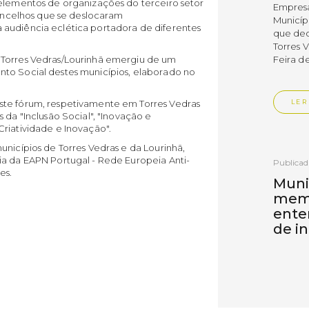
 elementos de organizações do terceiro setor
Empres
concelhos que se deslocaram
Municíp
 audiência eclética portadora de diferentes
que dec
Torres 
 Torres Vedras/Lourinhã emergiu de um
Feira d
to Social destes municípios, elaborado no
ste fórum, respetivamente em Torres Vedras
LER
 da "Inclusão Social", "Inovação e
riatividade e Inovação".
unicípios de Torres Vedras e da Lourinhã,
ia da EAPN Portugal - Rede Europeia Anti-
Publica
es.
Muni
mem
ente
de i
Um mem
Municíp
Agency 
7 de ju
claustr