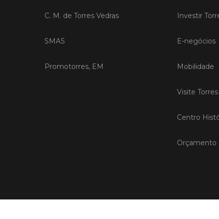
C. M. de Torres Vedras
Investir Tor
SMAS
E-negócios
Promotorres, EM
Mobilidade
Visite Torre
Centro Histó
Orçamento P