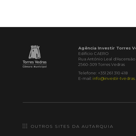
Agência Investir Torres 
Edifício CAERO
Rua António Leal d'Ascensão
2560-309 Torres Vedras
Telefone: +351 261 310 418
E-mail:
info@investir-tvedras
OUTROS SITES DA AUTARQUIA