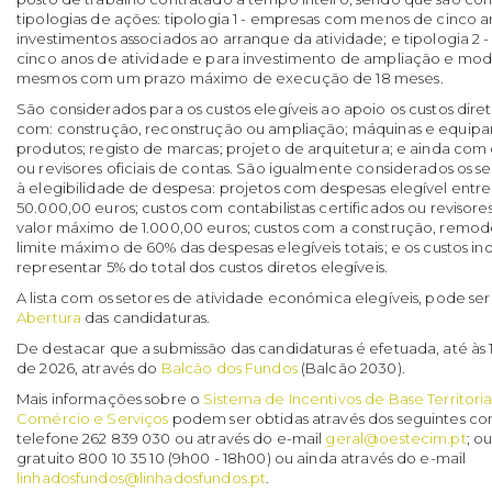
tipologias de ações: tipologia 1 - empresas com menos de cinco a
investimentos associados ao arranque da atividade; e tipologia 2
cinco anos de atividade e para investimento de ampliação e mo
mesmos com um prazo máximo de execução de 18 meses.
São considerados para os custos elegíveis ao apoio os custos direto
com: construção, reconstrução ou ampliação; máquinas e equipa
produtos; registo de marcas; projeto de arquitetura; e ainda com c
ou revisores oficiais de contas. São igualmente considerados os se
à elegibilidade de despesa: projetos com despesas elegível entre
50.000,00 euros; custos com contabilistas certificados ou revisore
valor máximo de 1.000,00 euros; custos com a construção, rem
limite máximo de 60% das despesas elegíveis totais; e os custos i
representar 5% do total dos custos diretos elegíveis.
A lista com os setores de atividade económica elegíveis, pode se
Abertura
das candidaturas.
De destacar que a submissão das candidaturas é efetuada, até às 
de 2026, através do
Balcão dos Fundos
(Balcão 2030).
Mais informações sobre o
Sistema de Incentivos de Base Territorial
Comércio e Serviços
podem ser obtidas através dos seguintes con
telefone 262 839 030 ou através do e-mail
geral@oestecim.pt
; o
gratuito 800 10 35 10 (9h00 - 18h00) ou ainda através do e-mail
linhadosfundos@linhadosfundos.pt
.