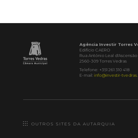
Agência Investir Torres 
Edifício CAERO
Rua António Leal d'Ascensão
2560-309 Torres Vedras
Telefone: +351 261 310 418
E-mail:
info@investir-tvedras
OUTROS SITES DA AUTARQUIA