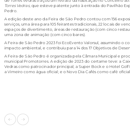
de Torres Vedras traçou um retrato da habitação no Concelho at
Torres Vedras
, que esteve patente junto à entrada do Pavilhão Ex
Pedro.
A edição deste ano da Feira de São Pedro contou com 156 exposi
serviços, uma área para 105 feirantes tradicionais, 22 locais de ve
espaços de divertimento, áreas de restauração (com cinco restaur
uma zona de animação (com cinco bares).
A Feira de São Pedro 2023 foi EcoEvento Valorsul, assumindo o 
impacto ambiental, e contribuiu para 14 dos 17 Objetivos de Dese
A Feira de São Pedro é organizada pela Câmara Municipal e pro
municipal Promotorres. A edição de 2023 do certame teve: a Caix
Vedras como patrocinador principal; a Super Bock e o Hotel Gol
a Vimeiro como água oficial; e o Novo Dia Cafés como café oficia