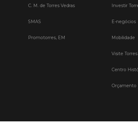
C. M. de Torres Vedras
Investir Tor
SMAS
E-negócios
Promotorres, EM
Mobilidade
Visite Torre
Centro Histó
Orçamento P