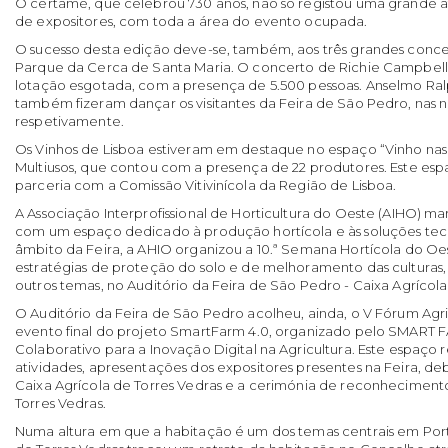
O certame, que celebrou 730 anos, não só registou uma grande 
de expositores, com toda a área do evento ocupada.
O sucesso desta edição deve-se, também, aos três grandes concer
Parque da Cerca de Santa Maria. O concerto de Richie Campbell, 
lotação esgotada, com a presença de 5.500 pessoas. Anselmo Ral
também fizeram dançar os visitantes da Feira de São Pedro, nas no
respetivamente.
Os Vinhos de Lisboa estiveram em destaque no espaço “Vinho nas 
Multiusos, que contou com a presença de 22 produtores. Este es
parceria com a Comissão Vitivinícola da Região de Lisboa.
A Associação Interprofissional de Horticultura do Oeste (AIHO) 
com um espaço dedicado à produção hortícola e às soluções tecn
âmbito da Feira, a AHIO organizou a 10.ª Semana Hortícola do Oe
estratégias de proteção do solo e de melhoramento das culturas,
outros temas, no Auditório da Feira de São Pedro - Caixa Agrícola
O Auditório da Feira de São Pedro acolheu, ainda, o V Fórum Agri
evento final do projeto SmartFarm 4.0, organizado pelo SMART 
Colaborativo para a Inovação Digital na Agricultura. Este espaço 
atividades, apresentações dos expositores presentes na Feira, de
Caixa Agrícola de Torres Vedras e a cerimónia de reconheciment
Torres Vedras.
Numa altura em que a habitação é um dos temas centrais em Por