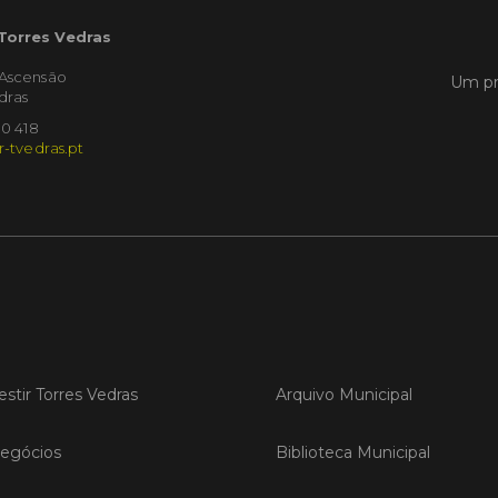
 Torres Vedras
LER
'Ascensão
Um pr
dras
10 418
r-tvedras.pt
Publica
Torre
ediç
A Sema
Vedras r
reunin
empresa
iniciati
negócio
compet
estir Torres Vedras
Arquivo Municipal
LER
egócios
Biblioteca Municipal