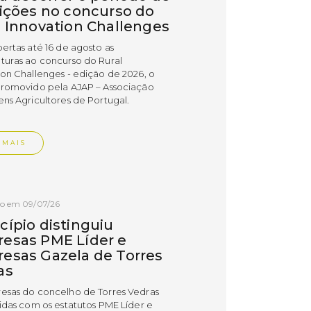
rições no concurso do
l Innovation Challenges
bertas até 16 de agosto as
turas ao concurso do Rural
ion Challenges - edição de 2026, o
promovido pela AJAP – Associação
ens Agricultores de Portugal.
 MAIS
do em 09/07/26
cípio distinguiu
esas PME Líder e
esas Gazela de Torres
as
esas do concelho de Torres Vedras
uidas com os estatutos PME Líder e