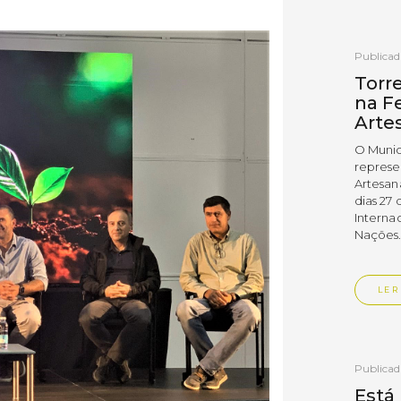
Publica
Torr
na Fe
Arte
O Munic
represe
Artesan
dias 27 
Interna
Nações
LER
Publica
Está