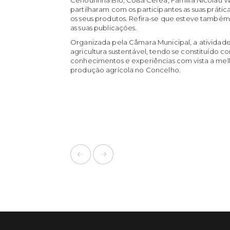
partilharam com os participantes as suas práti
os seus produtos. Refira-se que esteve també
as suas publicações.
Organizada pela Câmara Municipal, a atividad
agricultura sustentável, tendo se constituído 
conhecimentos e experiências com vista a melh
produção agrícola no Concelho.