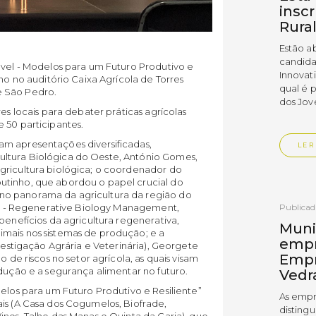
insc
Rura
Estão a
candida
ável - Modelos para um Futuro Produtivo e
Innovat
nho no auditório Caixa Agrícola de Torres
qual é 
e São Pedro.
dos Jov
es locais para debater práticas agrícolas
 50 participantes.
am apresentações diversificadas,
LER
ltura Biológica do Oeste, António Gomes,
gricultura biológica; o coordenador do
utinho, que abordou o papel crucial do
no panorama da agricultura da região do
rgo - Regenerative Biology Management,
Publica
benefícios da agricultura regenerativa,
Muni
mais nos sistemas de produção; e a
empr
nvestigação Agrária e Veterinária), Georgete
Empr
o de riscos no setor agrícola, as quais visam
odução e a segurança alimentar no futuro.
Vedr
delos para um Futuro Produtivo e Resiliente”
As empr
is (A Casa dos Cogumelos, Biofrade,
disting
ines, Talho das Manas e Quinta da Caria), que