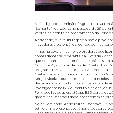
A 2.ª edição do Seminário “Agricultura Sustent
Resiliente” realizou-se no passado dia 29 de ju
Vedras, no âmbito da programação da Feira d
A atividade, que reuniu especialistas e produtor
inovadoras e sustentáveis, contou com cerca de
A mesma teve um painel de oradores que fizer
nomeadamente: o gerente da Biofrade - Agricu
que compartilhou experiências e práticas em a
Grupo de Ação Local da Leader Oeste, José Co
programa LEADER no desenvolvimento rural e 
Oeste; o vitivinicultor e sócio consultor da O
Sérgio Nicolau, que apresentou os princípios e 
destacando a importância da integração de ani
investigadora no INIAV (Instituto Nacional de I
Félix, que focou as estratégias ESG para a gestã
garantir a sustentabilidade dos sistemas de pr
No 2.º Seminário “Agricultura Sustentável - Mo
estiveram representados vários produtores loca
Cenourinha Bio, Coisa Cerea, Família Nicolau W