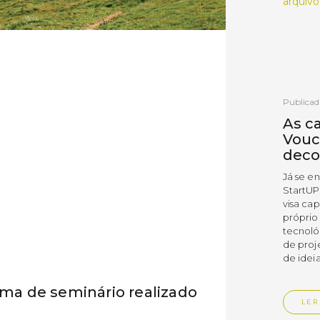
arquivo
Publicad
As c
Vouc
deco
Já se e
StartUP
visa cap
próprio
tecnoló
de proj
de ideia
ema de seminário realizado
LER