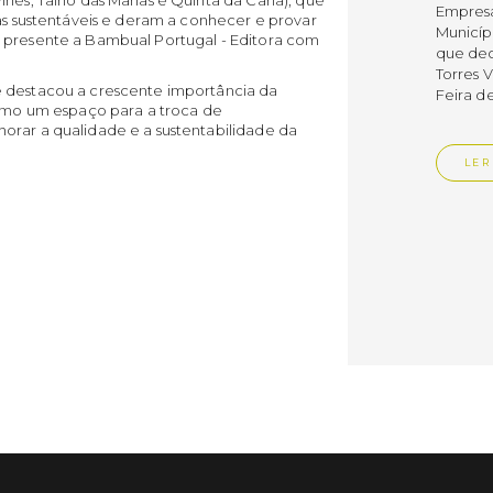
Empres
cas sustentáveis e deram a conhecer e provar
Municíp
m presente a Bambual Portugal - Editora com
que dec
Torres 
e destacou a crescente importância da
Feira d
como um espaço para a troca de
orar a qualidade e a sustentabilidade da
LER
Publica
Muni
mem
ente
de i
Um mem
Municíp
Agency 
7 de ju
claustr