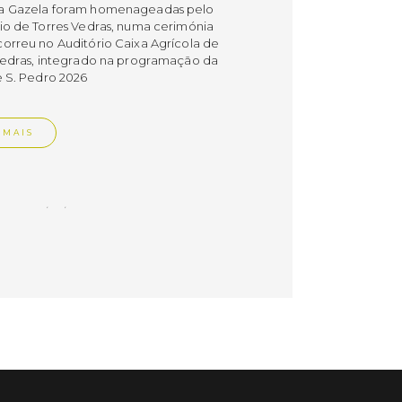
a Gazela foram homenageadas pelo
io de Torres Vedras, numa cerimónia
orreu no Auditório Caixa Agrícola de
Vedras, integrado na programação da
e S. Pedro 2026
 MAIS
do em 08/07/26
cípio estabeleceu
orando de
ndimento com agência
nvestimento de Oeiras
orando de entendimento entre o
io e a Oeiras Valley Investment
foi assinado na manhã de ontem, dia
lho, numa cerimónia realizada no
o do Convento da Graça.