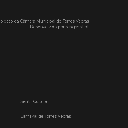
 MAIS
ojecto da
Câmara Municipal de Torres Vedras
Desenvolvido por
slingshot.pt
do em 20/04/26
s Vedras recebeu a 13.ª
ão da Semana INOV-E
na INOV-E – Empreender em Torres
egressou entre os dias 13 e 16 de abril,
do empreendedores, tecido
rial e especialistas num conjunto de
vas focadas na inovação, criação de
s e desenvolvimento de
ências empreendedoras.
Sentir Cultura
 MAIS
Carnaval de Torres Vedras