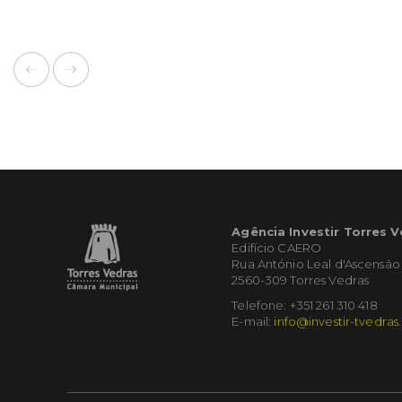
Agência Investir Torres 
Edifício CAERO
Rua António Leal d'Ascensão
2560-309 Torres Vedras
Telefone: +351 261 310 418
E-mail:
info@investir-tvedras