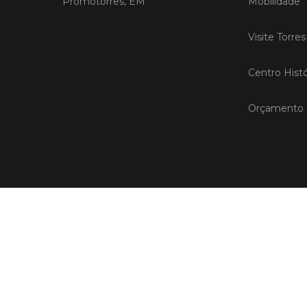
Promotorres, EM
Mobilidade
Visite Torre
Centro Histó
Orçamento P