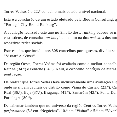
Torres Vedras é o 22.º concelho mais cotado a nível nacional.
Esta é a conclusão de um estudo efetuado pela Bloom Consulting, 
“Portugal City Brand Ranking”.
A avaliação realizada este ano no âmbito deste
ranking
baseou-se na
estatísticos, de consultas
on-line
, bem como na dos
websites
dos mun
respetivas redes sociais.
Este estudo, que incidiu nos 308 concelhos portugueses, dividiu-se 
”Visitar” e “Viver”.
Da região Oeste, Torres Vedras foi avaliado como o melhor concelh
Rainha (34.º) e Peniche (54.º). A sul, o concelho contíguo de Mafra
pontuação.
De realçar que Torres Vedras teve inclusivamente uma avaliação su
onde se situam capitais de distrito como Viana do Castelo (23.º), Ca
Real (36.º), Beja (37.º), Bragança (41.º), Santarém (42.º), Ponta Del
Portalegre (80.º).
De salientar também que no universo da região Centro, Torres Vedr
performance
(5.º em “Negócios”, 10.º em “Visitar” e 5.º em “Viver”