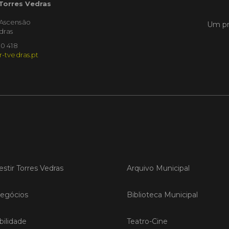
 Torres Vedras
'Ascensão
Um pr
LER
dras
10 418
r-tvedras.pt
Publica
Torre
ediç
A Sema
Vedras r
reunin
empresa
iniciati
negócio
estir Torres Vedras
Arquivo Municipal
compet
egócios
Biblioteca Municipal
LER
ilidade
Teatro-Cine