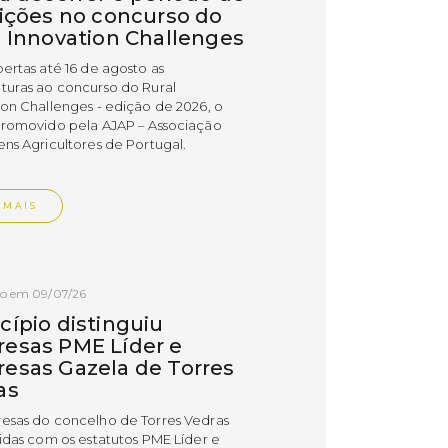
rições no concurso do
l Innovation Challenges
bertas até 16 de agosto as
turas ao concurso do Rural
ion Challenges - edição de 2026, o
promovido pela AJAP – Associação
ens Agricultores de Portugal.
 MAIS
do em 09/07/26
cípio distinguiu
esas PME Líder e
esas Gazela de Torres
as
esas do concelho de Torres Vedras
uidas com os estatutos PME Líder e