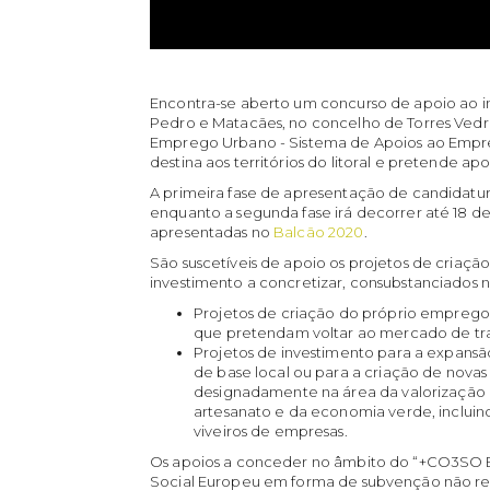
Encontra-se aberto um concurso de apoio ao i
Pedro e Matacães, no concelho de Torres Vedr
Emprego Urbano - Sistema de Apoios ao Empr
destina aos territórios do litoral e pretende
A primeira fase de apresentação de candidatur
enquanto a segunda fase irá decorrer até 18 
apresentadas no
Balcão 2020
.
São suscetíveis de apoio os projetos de cria
investimento a concretizar, consubstanciados n
Projetos de criação do próprio empreg
que pretendam voltar ao mercado de tr
Projetos de investimento para a expans
de base local ou para a criação de nova
designadamente na área da valorização 
artesanato e da economia verde, inclu
viveiros de empresas.
Os apoios a conceder no âmbito do “+CO3SO 
Social Europeu em forma de subvenção não re