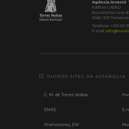
Agência Investir
Edifício CAERO
Rua António Leal d
2560-309 Torres Ve
Telefone: +351 261 3
E-mail:
info@investi
OUTROS SITES DA AUTARQUIA
C. M. de Torres Vedras
Inv
SMAS
E-n
Promotorres, EM
Mob