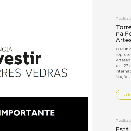
Publica
Torr
na Fe
Arte
O Munic
represe
Artesan
dias 27 
Interna
Nações
LER
Publica
Está