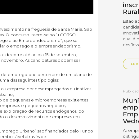
insc
Rura
Estão a
candida
nvestimento na freguesia de Santa Maria, São
Innovat
as. O concurso insere-se no “+CO3SO
qual é 
ego e ao Empreendedorismo”, que se
dos Jov
 apoiar o emprego e o empreendedorismo.
as decorre até ao dia 15 de setembro,
de novembro. As candidaturas podem ser
LER
ção de emprego que decorram de um plano de
uma das seguintes tipologias:
o ou empresa por desempregados ou inativos
Publica
abalho;
Muni
ão de pequenas e microempresas existentes
s empresas e pequenos negócios,
empr
e exploração de recursos endógenos, do
Empr
indo o desenvolvimento de empresas em
Vedr
As empr
Emprego Urbano” são financiados pelo Fundo
disting
embolsável através de: