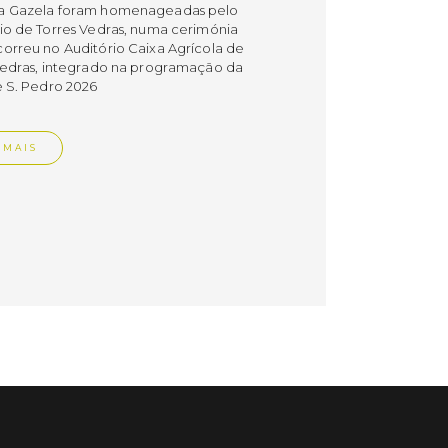
a Gazela foram homenageadas pelo
io de Torres Vedras, numa cerimónia
orreu no Auditório Caixa Agrícola de
Vedras, integrado na programação da
e S. Pedro 2026
 MAIS
do em 08/07/26
cípio estabeleceu
orando de
ndimento com agência
nvestimento de Oeiras
orando de entendimento entre o
io e a Oeiras Valley Investment
foi assinado na manhã de ontem, dia
lho, numa cerimónia realizada no
o do Convento da Graça.