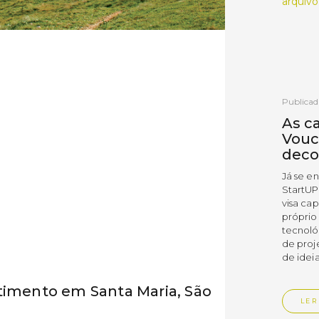
arquivo
Publicad
As c
Vouc
deco
Já se e
StartUP
visa cap
próprio
tecnoló
de proj
de ideia
timento em Santa Maria, São
LER