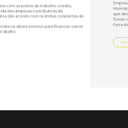
Empres
tos com os postos de trabalho criados,
Municíp
da das despesas contributivas da
que dec
ra (de acordo com os limites constantes do
Torres 
Feira d
idos na alínea anterior para financiar outros
trabalho.
LER
Publica
Muni
mem
ente
de i
Um mem
Municíp
Agency 
7 de ju
claustr