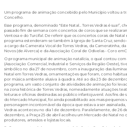
Um programa de animação concebido pelo Município voltou a tra
Concelho.
Esse programa, denominado "Este Natal… Torres Vedras é sua!”, c
passado fim de semana com concertos de coros que se realizaram 
Ventosa e do Turcifal. De referir que os concertos corais de Natal
programa estenderam-se também à Igreja de Santa Cruz, sendo
a cargo da Camerata Vocal de Torres Vedras, da Cameratinha, da 
Novos (de Alverca) e da Associação Coral de Odivelas - Coro e
O programa municipal de animação natalícia, o qual contou com
(Associação Comercial, Industrial e Serviços da Região Oeste), tiv
simbólico no dia 27 de novembro, com a inauguração das ilumin
Natal em Torres Vedras, ornamentações que foram, como habit
por música ambiente alusiva à quadra. Até ao dia 23 de dezembr
programa, um vasto conjunto de atividades de animação foi leva
na zona histórica de Torres Vedras, nomeadamente atuações teat
leituras e oficinas destinadas ao público infantojuvenil. Aos fins d
do Mercado Municipal, foi ainda possibilitado aos mais pequenos vi
personagem incontornável da época que estava a ser assinalada, 
Vedras aconteceu no dia 1 de dezembro. Paralelamente, de 26 
dezembro, a Praça 25 de abril acolheu um Mercado de Natal no q
produtores, artesãos e lojistas locais.