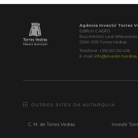
Agência Investir Torres 
Edifício CAERO
Rua António Leal d'Ascensão
2560-309 Torres Vedras
Telefone: +351 261 310 418
E-mail:
info@investir-tvedras
OUTROS SITES DA AUTARQUIA
C. M. de Torres Vedras
Investir Tor