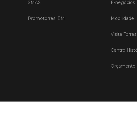
SMAS
E-negócios
Promotorres, EM
Mobilidade
Visite Torre
Centro Histó
Orçamento P