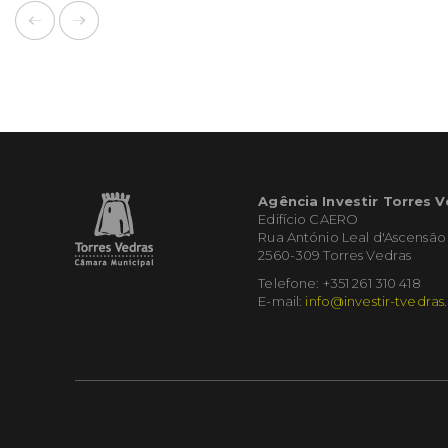
Agência Investir Torres 
Edifício CAERO
Rua António Leal d'Ascensão
2560-309 Torres Vedras
Telefone: +351 261 310 418
E-mail:
info@investir-tvedras