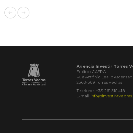
Agência Investir Torres 
Edifício CAERO
Rua António Leal d'Ascensão
2560-309 Torres Vedras
Telefone: +351 261 310 418
E-mail:
info@investir-tvedras