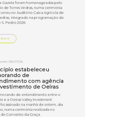
a Gazela foram homenageadas pelo
io de Torres Vedras, numa cerimónia
orreu no Auditório Caixa Agrícola de
Vedras, integrado na programação da
e S. Pedro 2026
 MAIS
do em 08/07/26
cípio estabeleceu
orando de
ndimento com agência
nvestimento de Oeiras
orando de entendimento entre o
io e a Oeiras Valley Investment
foi assinado na manhã de ontem, dia
lho, numa cerimónia realizada no
o do Convento da Graça.