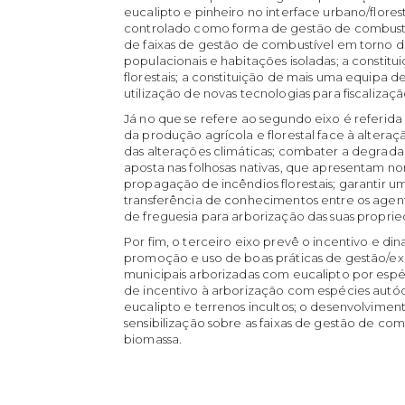
eucalipto e pinheiro no interface urbano/flor
controlado como forma de gestão de combustí
de faixas de gestão de combustível em torno d
populacionais e habitações isoladas; a constit
florestais; a constituição de mais uma equipa
utilização de novas tecnologias para fiscalizaç
Já no que se refere ao segundo eixo é referida
da produção agrícola e florestal face à altera
das alterações climáticas; combater a degrada
aposta nas folhosas nativas, que apresentam 
propagação de incêndios florestais; garantir u
transferência de conhecimentos entre os agente
de freguesia para arborização das suas proprie
Por fim, o terceiro eixo prevê o incentivo e din
promoção e uso de boas práticas de gestão/exp
municipais arborizadas com eucalipto por esp
de incentivo à arborização com espécies aut
eucalipto e terrenos incultos; o desenvolvim
sensibilização sobre as faixas de gestão de com
biomassa.