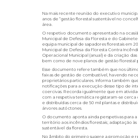
Na mais recente reunião do executivo municipa
anos de “gestão florestal sustentável no concel
área.
O respetivo documento apresentado na ocasiã
Municipal de Defesa da Floresta e do Gabinet
equipa municipal de sapadores florestais em 2
Municipal de Defesa da Floresta Contra Incênd
Operacional Municipal (anual) e da criação das
bem como de nove planos de gestão florestal 
Esse documento refere também que nos últimos
faixas de gestão de combustível, havendo neces
proprietários particulares. Informa também qu
notificações para a execução desse tipo de in
coercivas. Recorda igualmente que em atividad
com a respetiva temática registaram-se cerca d
e distribuídas cerca de 50 mil plantas e dist
árvores autóctones.
O documento aponta ainda perspetivas para a p
território aos incêndios florestais; adaptação 
sustentável da floresta.
No âmbito do primeiro sugere a promoção e r