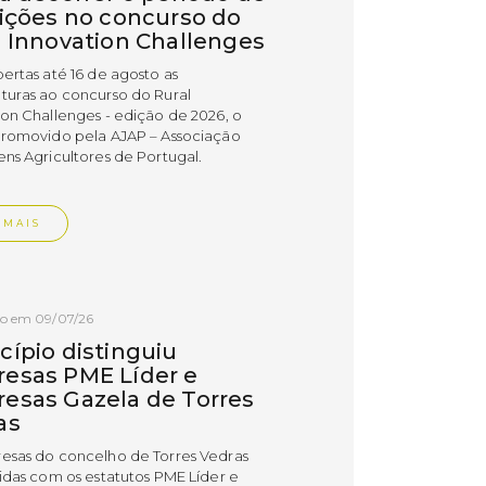
rições no concurso do
l Innovation Challenges
bertas até 16 de agosto as
turas ao concurso do Rural
ion Challenges - edição de 2026, o
promovido pela AJAP – Associação
ens Agricultores de Portugal.
 MAIS
do em 09/07/26
cípio distinguiu
esas PME Líder e
esas Gazela de Torres
as
esas do concelho de Torres Vedras
uidas com os estatutos PME Líder e