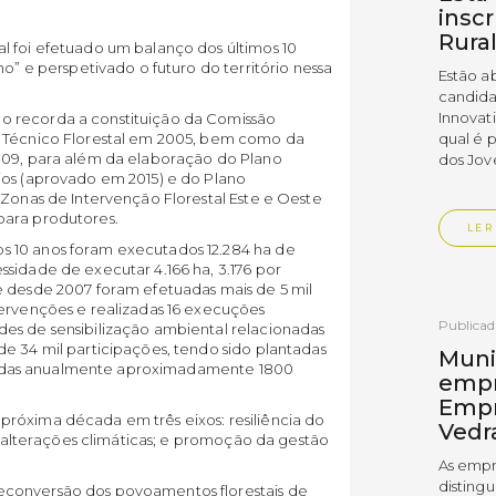
insc
Rura
l foi efetuado um balanço dos últimos 10
ho” e perspetivado o futuro do território nessa
Estão a
candida
Innovat
o recorda a constituição da Comissão
e Técnico Florestal em 2005, bem como da
qual é 
009, para além da elaboração do Plano
dos Jov
ios (aprovado em 2015) e do Plano
 Zonas de Intervenção Florestal Este e Oeste
para produtores.
LER
 10 anos foram executados 12.284 ha de
sidade de executar 4.166 ha, 3.176 por
e desde 2007 foram efetuadas mais de 5 mil
tervenções e realizadas 16 execuções
Publica
es de sensibilização ambiental relacionadas
e 34 mil participações, tendo sido plantadas
Muni
ribuídas anualmente aproximadamente 1800
empr
Empr
róxima década em três eixos: resiliência do
Vedr
às alterações climáticas; e promoção da gestão
As empr
disting
econversão dos povoamentos florestais de