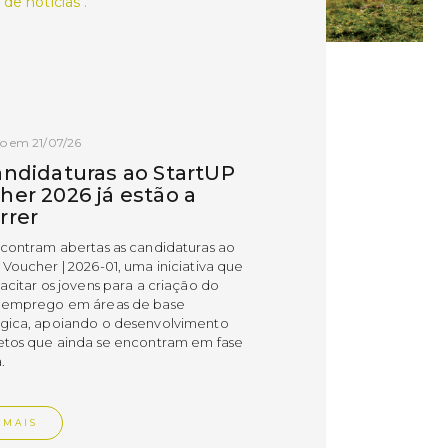
 de notícias .
o em 21/07/26
andidaturas ao StartUP
her 2026 já estão a
rrer
ncontram abertas as candidaturas ao
 Voucher | 2026-01, uma iniciativa que
acitar os jovens para a criação do
 emprego em áreas de base
gica, apoiando o desenvolvimento
etos que ainda se encontram em fase
.
 MAIS