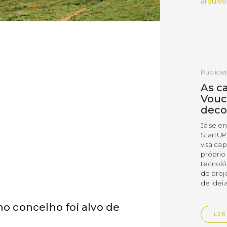
arquivo
Publicad
As c
Vouc
deco
Já se e
StartUP
visa cap
próprio
tecnoló
de proj
de ideia
no concelho foi alvo de
LER