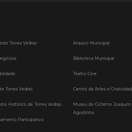
Publicad
Torr
sobr
vinh
Oest
estir Torres Vedras
Arquivo Municipal
Torres 
uma ses
egócios
Biblioteca Municipal
recuper
afetada
extrema
ilidade
Teatro-Cine
iniciati
Coopera
com o a
ite Torres Vedras
Centro de Artes e Criativida
tro Histórico de Torres Vedras
Museu do Ciclismo Joaquim
LER
Agostinho
amento Participativo
Publicad