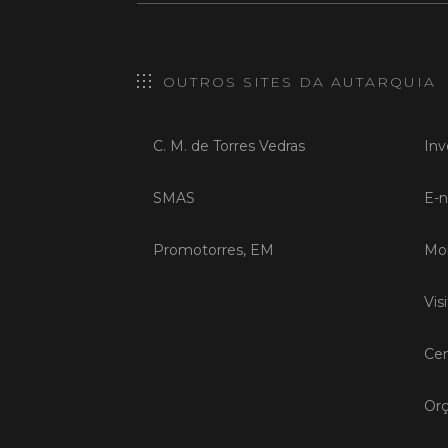
OUTROS SITES DA AUTARQUIA
C. M. de Torres Vedras
Inv
SMAS
E-n
Promotorres, EM
Mob
Vis
Cen
Orç