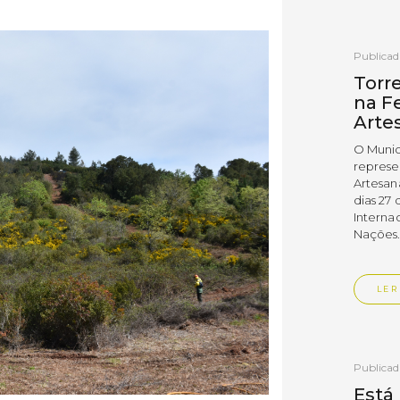
Publica
Torr
na Fe
Arte
O Munic
represe
Artesan
dias 27 
Interna
Nações
LER
Publica
Está