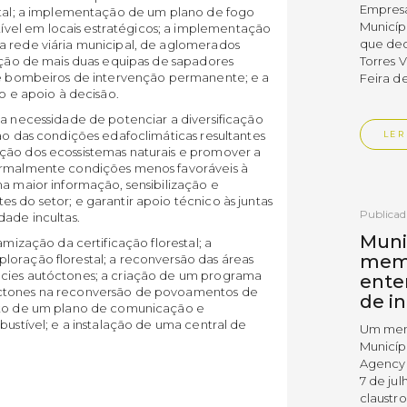
Empres
estal; a implementação de um plano de fogo
Municíp
vel em locais estratégicos; a implementação
que dec
a rede viária municipal, de aglomerados
uição de mais duas equipas de sapadores
Torres 
 de bombeiros de intervenção permanente; e a
Feira d
ão e apoio à decisão.
 a necessidade de potenciar a diversificação
ção das condições edafoclimáticas resultantes
LER
ção dos ecossistemas naturais e promover a
normalmente condições menos favoráveis à
ma maior informação, sensibilização e
s do setor; e garantir apoio técnico às juntas
Publica
dade incultas.
Muni
amização da certificação florestal; a
mem
loração florestal; a reconversão das áreas
écies autóctones; a criação de um programa
ente
óctones na reconversão de povoamentos de
de i
ento de um plano de comunicação e
bustível; e a instalação de uma central de
Um mem
Municíp
Agency 
7 de ju
claustr