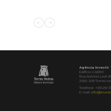
Agência Investir
Edifício CAERO
Rua António Leal d
2560-309 Torres Ve
Telefone: +351 261 3
E-mail:
info@investi