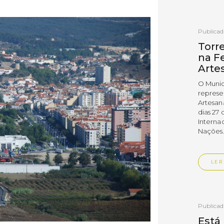
Publica
Torr
na Fe
Arte
O Munic
represe
Artesan
dias 27 
Interna
Nações
LER
Publica
Está