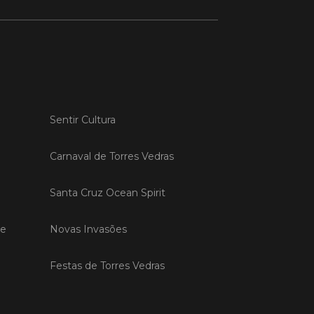
 MAIS
do em 20/04/26
s Vedras recebeu a 13.ª
Sentir Cultura
ão da Semana INOV-E
na INOV-E – Empreender em Torres
Carnaval de Torres Vedras
egressou entre os dias 13 e 16 de abril,
do empreendedores, tecido
Santa Cruz Ocean Spirit
rial e especialistas num conjunto de
vas focadas na inovação, criação de
s e desenvolvimento de
de
Novas Invasões
ências empreendedoras.
Festas de Torres Vedras
 MAIS