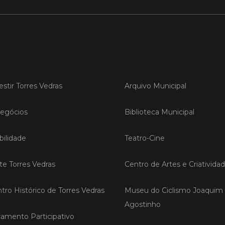
LER
Publica
Torre
estir Torres Vedras
Arquivo Municipal
ediç
A Sema
egócios
Biblioteca Municipal
Vedras r
reunin
ilidade
Teatro-Cine
empresa
iniciati
negócio
ite Torres Vedras
Centro de Artes e Criativida
compet
tro Histórico de Torres Vedras
Museu do Ciclismo Joaquim
LER
Agostinho
amento Participativo