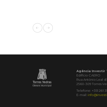
Agência Investir
Edifício CAERO
Rua António Leal d
2560-309 Torres Ve
Telefone: +351 261 3
E-mail:
info@investi