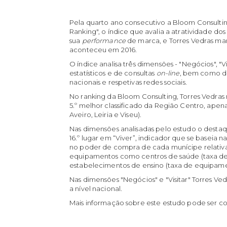
Pela quarto ano consecutivo a Bloom Consultin
Ranking", o índice que avalia a atratividade d
sua
performance
de marca, e Torres Vedras man
aconteceu em 2016.
O índice analisa três dimensões - "Negócios", "Vi
estatísticos e de consultas
on-line
, bem como 
nacionais e respetivas redes sociais.
No ranking da Bloom Consulting, Torres Vedra
5.º melhor classificado da Região Centro, apenas
Aveiro, Leiria e Viseu).
Nas dimensões analisadas pelo estudo o destaqu
16.º lugar em “Viver”, indicador que se baseia
no poder de compra de cada munícipe relativa
equipamentos como centros de saúde (taxa de 
estabelecimentos de ensino (taxa de equipamen
Nas dimensões "Negócios" e "Visitar" Torres Ved
a nível nacional.
Mais informação sobre este estudo pode ser c