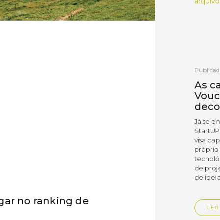
arquivo
Publicad
As c
Vouc
deco
Já se e
StartUP
visa cap
próprio
tecnoló
de proj
de ideia
gar no ranking de
LER