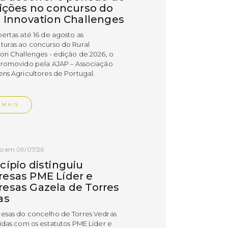
rições no concurso do
l Innovation Challenges
bertas até 16 de agosto as
turas ao concurso do Rural
ion Challenges - edição de 2026, o
promovido pela AJAP – Associação
ens Agricultores de Portugal.
 MAIS
do em 09/07/26
cípio distinguiu
esas PME Líder e
esas Gazela de Torres
as
esas do concelho de Torres Vedras
uidas com os estatutos PME Líder e