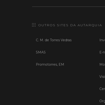
OUTROS SITES DA AUTARQUIA
C. M. de Torres Vedras
Inv
SMAS
E-n
Promotorres, EM
Mob
Vis
Cen
Orç