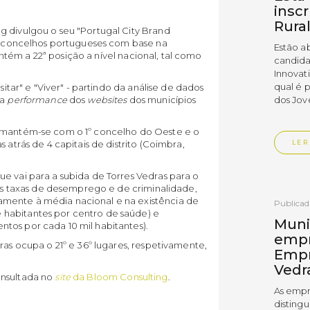
insc
Rura
g divulgou o seu "Portugal City Brand
os concelhos portugueses com base na
Estão a
tém a 22ª posição a nível nacional, tal como
candida
Innovat
qual é 
sitar" e "Viver" - partindo da análise de dados
dos Jov
da
performance
dos
websites
dos municípios
s mantém-se com o 1º concelho do Oeste e o
LER
 atrás de 4 capitais de distrito (Coimbra,
e vai para a subida de Torres Vedras para o
 nas taxas de desemprego e de criminalidade,
mente à média nacional e na existência de
Publica
habitantes por centro de saúde) e
Muni
tos por cada 10 mil habitantes).
empr
ras ocupa o 21º e 36º lugares, respetivamente,
Empr
Vedr
onsultada no
site
da Bloom Consulting
.
As empr
disting