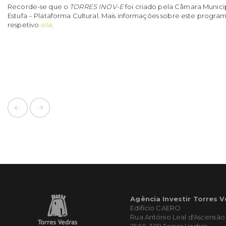
Recorde-se que o
TORRES INOV-E
foi criado pela Câmara Munici
Estufa – Plataforma Cultural. Mais informações sobre este progr
respetivo
site
.
Agência Investir Torres 
Edifício CAERO
Rua António Leal d'Ascensão
2560-309 Torres Vedras