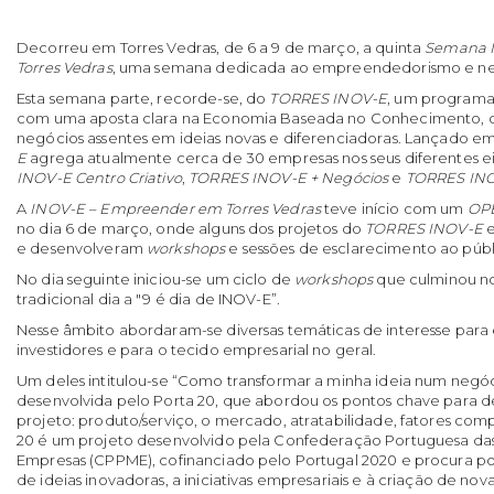
Decorreu em Torres Vedras, de 6 a 9 de março, a quinta
Semana 
Torres Vedras
, uma semana dedicada ao empreendedorismo e ne
Esta semana parte, recorde-se, do
TORRES INOV-E
, um program
com uma aposta clara na Economia Baseada no Conhecimento, o 
negócios assentes em ideias novas e diferenciadoras. Lançado em
E
agrega atualmente cerca de 30 empresas nos seus diferentes e
INOV-E Centro Criativo
,
TORRES INOV-E + Negócios
e
TORRES IN
A
INOV-E – Empreender em Torres Vedras
teve início com um
OP
no dia 6 de março, onde alguns dos projetos do
TORRES INOV-E
e
e desenvolveram
workshops
e sessões de esclarecimento ao públ
No dia seguinte iniciou-se um ciclo de
workshops
que culminou no
tradicional dia a "9 é dia de INOV-E”.
Nesse âmbito abordaram-se diversas temáticas de interesse par
investidores e para o tecido empresarial no geral.
Um deles intitulou-se “Como transformar a minha ideia num negó
desenvolvida pelo Porta 20, que abordou os pontos chave para 
projeto: produto/serviço, o mercado, atratabilidade, fatores compe
20 é um projeto desenvolvido pela Confederação Portuguesa da
Empresas (CPPME), cofinanciado pelo Portugal 2020 e procura po
de ideias inovadoras, a iniciativas empresariais e à criação de nov