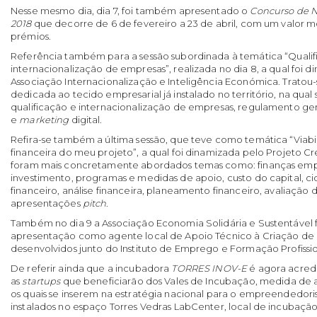
Nesse mesmo dia, dia 7, foi também apresentado o
Concurso de N
2018
que decorre de 6 de fevereiro a 23 de abril, com um valor
prémios.
Referência também para a sessão subordinada à temática “Qualif
internacionalização de empresas”, realizada no dia 8, a qual foi di
Associação Internacionalização e Inteligência Económica. Tratou
dedicada ao tecido empresarial já instalado no território, na qual
qualificação e internacionalização de empresas, regulamento ge
e
marketing
digital.
Refira-se também a última sessão, que teve como temática “Viab
financeira do meu projeto”, a qual foi dinamizada pelo Projeto Cre
foram mais concretamente abordados temas como: finanças empre
investimento, programas e medidas de apoio, custo do capital, c
financeiro, análise financeira, planeamento financeiro, avaliação 
apresentações
pitch
.
Também no dia 9 a Associação Economia Solidária e Sustentável
apresentação como agente local de Apoio Técnico à Criação de
desenvolvidos junto do Instituto de Emprego e Formação Profission
De referir ainda que a incubadora
TORRES INOV-E
é agora acred
as
startups
que beneficiarão dos Vales de Incubação, medida de 
os quais se inserem na estratégia nacional para o empreendedoris
instalados no espaço Torres Vedras LabCenter, local de incubação 