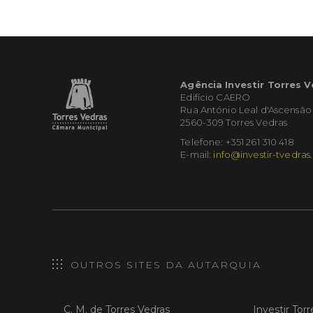
Agência Investir Torres 
Edifício CAERO
Rua António Leal d'Ascensão
2560-309 Torres Vedras
Telefone: +351 261 310 418
E-mail:
info@investir-tvedras
OUTROS SITES DA AUTARQUIA
C. M. de Torres Vedras
Investir Tor