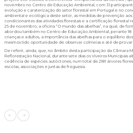
novembro no Centro de Educação Ambiental, com 31 participant
evolução e caraterização do setor florestal em Portugal e no con
ambiental e ecológica deste setor, as medidas de prevenção aos in
condicionantes das atividades florestais e a certificação florestal 
25 de novembro, a oficina “O mundo das abelhas”, na qual, de form
abordou também no Centro de Educação Ambiental, perante 18 p
crianças e adultos, a importância das abelhas para o equilíbrio do
mesmos tido oportunidade de observar colmeias e até de provar m
De referir, ainda, que, no âmbito desta participação da Câmara 
Reflorestação Nacional, durante sete dias os Viveiros Municipais a
cedência de espécies autóctones, num total de 2181 árvores flores
escolas, associações e juntas de freguesia.