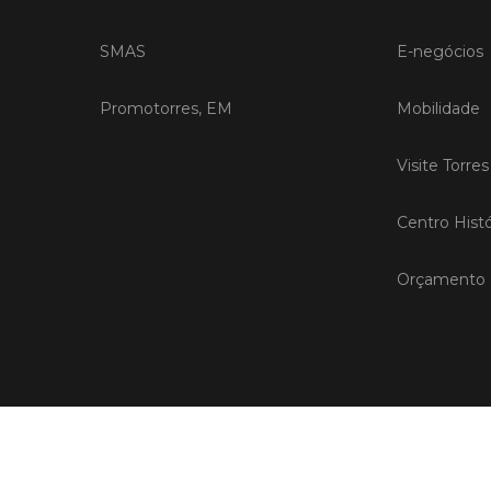
SMAS
E-negócios
Promotorres, EM
Mobilidade
Visite Torre
Centro Histó
Orçamento P