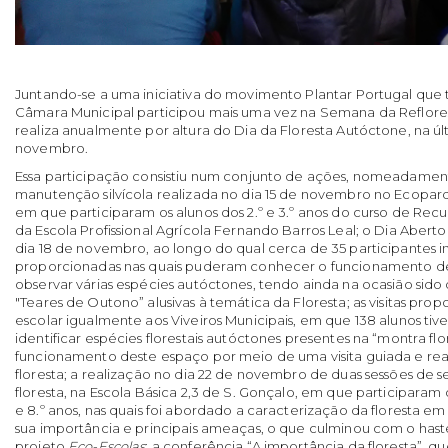
Juntando-se a uma iniciativa do movimento Plantar Portugal que t
Câmara Municipal participou mais uma vez na Semana da Reflore
realiza anualmente por altura do Dia da Floresta Autóctone, na ú
novembro.
Essa participação consistiu num conjunto de ações, nomeadame
manutenção silvícola realizada no dia 15 de novembro no Ecoparq
em que participaram os alunos dos 2.º e 3.º anos do curso de Recu
da Escola Profissional Agrícola Fernando Barros Leal; o Dia Aberto 
dia 18 de novembro, ao longo do qual cerca de 35 participantes in
proporcionadas nas quais puderam conhecer o funcionamento d
observar várias espécies autóctones, tendo ainda na ocasião sido 
"Teares de Outono” alusivas à temática da Floresta; as visitas p
escolar igualmente aos Viveiros Municipais, em que 138 alunos t
identificar espécies florestais autóctones presentes na “montra flo
funcionamento deste espaço por meio de uma visita guiada e reali
floresta; a realização no dia 22 de novembro de duas sessões de se
floresta, na Escola Básica 2,3 de S. Gonçalo, em que participaram 
e 8.º anos, nas quais foi abordado a caracterização da floresta em
sua importância e principais ameaças, o que culminou com o has
projeto
Eco-Escolas
; a conferência “A importância da floresta”, q