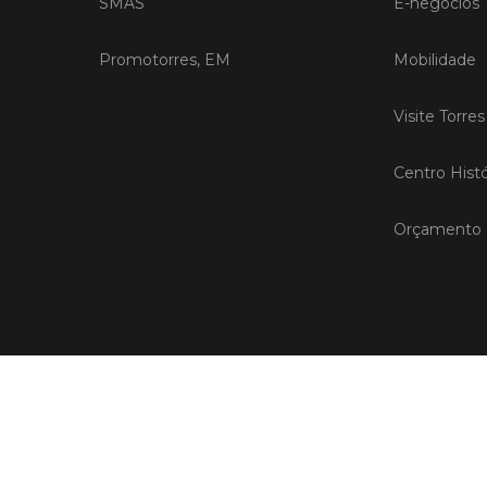
SMAS
E-negócios
Promotorres, EM
Mobilidade
Visite Torre
Centro Histó
Orçamento P