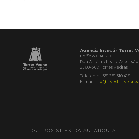
Agência Investir Torres 
Edifício CAERO
Rua António Leal d'Ascensão
2560-309 Torres Vedras
Telefone: +351 261 310 418
E-mail:
info@investir-tvedras
OUTROS SITES DA AUTARQUIA