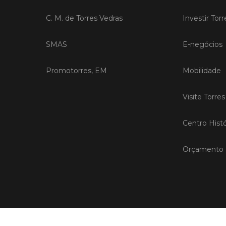
C. M. de Torres Vedras
Investir Tor
SMAS
E-negócios
Promotorres, EM
Mobilidade
Visite Torre
Centro Histó
Orçamento P