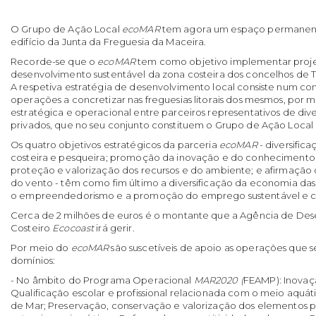
O Grupo de Ação Local
ecoMAR
tem agora um espaço permanente
edifício da Junta da Freguesia da Maceira.
Recorde-se que o
ecoMAR
tem como objetivo implementar proje
desenvolvimento sustentável da zona costeira dos concelhos de T
A respetiva estratégia de desenvolvimento local consiste num co
operações a concretizar nas freguesias litorais dos mesmos, por
estratégica e operacional entre parceiros representativos de dive
privados, que no seu conjunto constituem o Grupo de Ação Local
Os quatro objetivos estratégicos da parceria
ecoMAR
- diversific
costeira e pesqueira; promoção da inovação e do conhecimento
proteção e valorização dos recursos e do ambiente; e afirmação 
do vento - têm como fim último a diversificação da economia das
o empreendedorismo e a promoção do emprego sustentável e c
Cerca de 2 milhões de euros é o montante que a Agência de De
Costeiro
Ecocoast
irá gerir.
Por meio do
ecoMAR
são suscetíveis de apoio as operações que s
domínios:
- No âmbito do Programa Operacional
MAR2020 (
FEAMP): Inovaç
Qualificação escolar e profissional relacionada com o meio aquá
de Mar; Preservação, conservação e valorização dos elementos pa