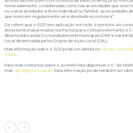
através da oferta em concorrência de bens ou serviços no merca
nomeadamente, consideradas como tais as entidades que exerce
ou outras atividades a título individual ou familiar, as sociedades 
que exercem regularmente uma atividade económica”.
De referir que o
SI2E
tem aplicação em todo o território do cont
áreas territoriais previstas nos Pactos para o Desenvolvimento e C
dinamizados pelas Comunidades Intermunicipais (CIM) e nas Estr
Local dinamizadas pelos Grupos de Ação Local (GAL).
Mais informação sobre o
SI2E
pode ser obtida no
site
da Comunida
Oeste
.
Para mais contactos sobre o
ecoMAR
está disponível o n.º de tele
mail:
geral@ecocoast.pt
. Mais informação pode também ser obti