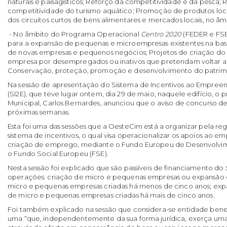
naturais e paisagísticos; Reforço da competitividade e da pesca; 
competitividade do turismo aquático; Promoção de produtos loca
dos circuitos curtos de bens alimentares e mercados locais, no â
- No âmbito do Programa Operacional
Centro 2020
(FEDER e FSE)
para a expansão de pequenas e microempresas existentes na base
de novas empresas e pequenos negócios; Projetos de criação d
empresa por desempregados ou inativos que pretendam voltar a
Conservação, proteção, promoção e desenvolvimento do patrimóni
Na sessão de apresentação do Sistema de Incentivos ao Empre
(SI2E), que teve lugar ontem, dia 29 de maio, naquele edifício, o
Municipal, Carlos Bernardes, anunciou que o aviso de concurso de
próximas semanas.
Esta foi uma das sessões que a OesteCim está a organizar pela re
sistema de incentivos, o qual visa operacionalizar os apoios ao 
criação de emprego, mediante o Fundo Europeu de Desenvolvim
o Fundo Social Europeu (FSE).
Nesta sessão foi explicado que são passíveis de financiamento do
operações: criação de micro e pequenas empresas ou expansão
micro e pequenas empresas criadas há menos de cinco anos; ex
de micro e pequenas empresas criadas há mais de cinco anos.
Foi também explicado na sessão que considera-se entidade benef
uma “que, independentemente da sua forma jurídica, exerça um