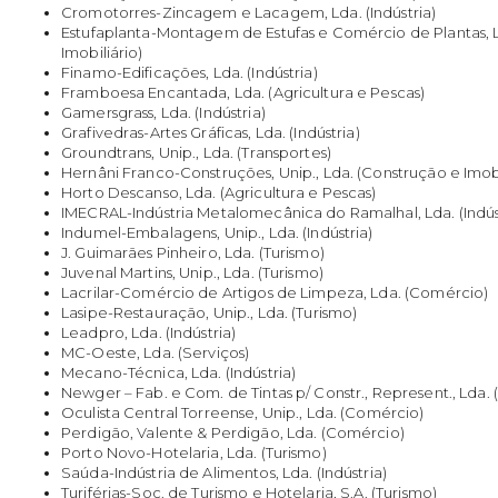
Cromotorres-Zincagem e Lacagem, Lda. (Indústria)
Estufaplanta-Montagem de Estufas e Comércio de Plantas, 
Imobiliário)
Finamo-Edificações, Lda. (Indústria)
Framboesa Encantada, Lda. (Agricultura e Pescas)
Gamersgrass, Lda. (Indústria)
Grafivedras-Artes Gráficas, Lda. (Indústria)
Groundtrans, Unip., Lda. (Transportes)
Hernâni Franco-Construções, Unip., Lda. (Construção e Imobi
Horto Descanso, Lda. (Agricultura e Pescas)
IMECRAL-Indústria Metalomecânica do Ramalhal, Lda. (Indús
Indumel-Embalagens, Unip., Lda. (Indústria)
J. Guimarães Pinheiro, Lda. (Turismo)
Juvenal Martins, Unip., Lda. (Turismo)
Lacrilar-Comércio de Artigos de Limpeza, Lda. (Comércio)
Lasipe-Restauração, Unip., Lda. (Turismo)
Leadpro, Lda. (Indústria)
MC-Oeste, Lda. (Serviços)
Mecano-Técnica, Lda. (Indústria)
Newger – Fab. e Com. de Tintas p/ Constr., Represent., Lda. (
Oculista Central Torreense, Unip., Lda. (Comércio)
Perdigão, Valente & Perdigão, Lda. (Comércio)
Porto Novo-Hotelaria, Lda. (Turismo)
Saúda-Indústria de Alimentos, Lda. (Indústria)
Turiférias-Soc. de Turismo e Hotelaria, S.A. (Turismo)