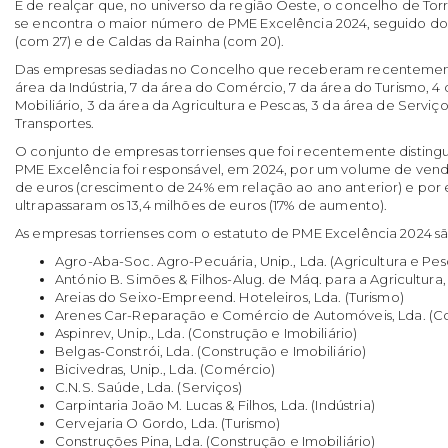
É de realçar que, no universo da região Oeste, o concelho de To
se encontra o maior número de PME Excelência 2024, seguido d
(com 27) e de Caldas da Rainha (com 20).
Das empresas sediadas no Concelho que receberam recentemente
área da Indústria, 7 da área do Comércio, 7 da área do Turismo, 4
Mobiliário, 3 da área da Agricultura e Pescas, 3 da área de Serviço
Transportes.
O conjunto de empresas torrienses que foi recentemente disting
PME Excelência foi responsável, em 2024, por um volume de vendas
de euros (crescimento de 24% em relação ao ano anterior) e por
ultrapassaram os 13,4 milhões de euros (17% de aumento).
As empresas torrienses com o estatuto de PME Excelência 2024 são
Agro-Aba-Soc. Agro-Pecuária, Unip., Lda. (Agricultura e Pes
António B. Simões & Filhos-Alug. de Máq. para a Agricultura, 
Areias do Seixo-Empreend. Hoteleiros, Lda. (Turismo)
Arenes Car-Reparação e Comércio de Automóveis, Lda. (C
Aspinrev, Unip., Lda. (Construção e Imobiliário)
Belgas-Constrói, Lda. (Construção e Imobiliário)
Bicivedras, Unip., Lda. (Comércio)
C.N.S. Saúde, Lda. (Serviços)
Carpintaria João M. Lucas & Filhos, Lda. (Indústria)
Cervejaria O Gordo, Lda. (Turismo)
Construções Pina, Lda. (Construção e Imobiliário)