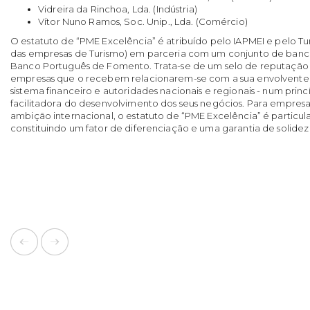
Vidreira da Rinchoa, Lda. (Indústria)
Vítor Nuno Ramos, Soc. Unip., Lda. (Comércio)
O estatuto de “PME Excelência” é atribuído pelo IAPMEI e pelo Tu
das empresas de Turismo) em parceria com um conjunto de banco
Banco Português de Fomento. Trata-se de um selo de reputação
empresas que o recebem relacionarem-se com a sua envolvente -
sistema financeiro e autoridades nacionais e regionais - num prin
facilitadora do desenvolvimento dos seus negócios. Para empres
ambição internacional, o estatuto de “PME Excelência” é particu
constituindo um fator de diferenciação e uma garantia de solidez