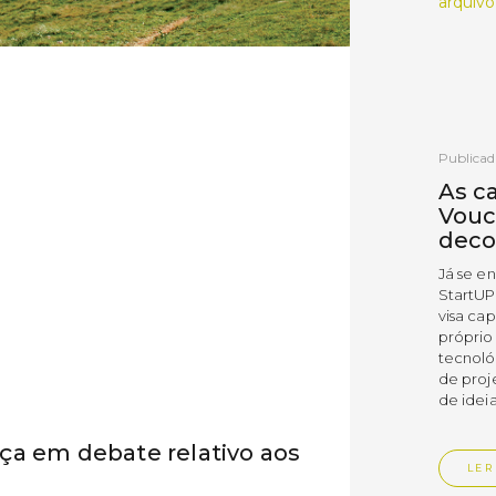
arquivo
Publicad
As c
Vouc
deco
Já se e
StartUP
visa cap
próprio
tecnoló
de proj
de ideia
ça em debate relativo aos
LER