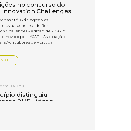
rições no concurso do
l Innovation Challenges
bertas até 16 de agosto as
turas ao concurso do Rural
ion Challenges - edição de 2026, o
promovido pela AJAP – Associação
ens Agricultores de Portugal.
 MAIS
do em 09/07/26
cípio distinguiu
esas PME Líder e
esas Gazela de Torres
as
esas do concelho de Torres Vedras
uidas com os estatutos PME Líder e