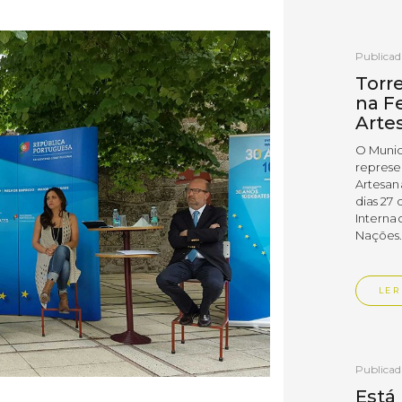
Publica
Torr
na Fe
Arte
O Munic
represe
Artesan
dias 27 
Interna
Nações
LER
Publica
Está