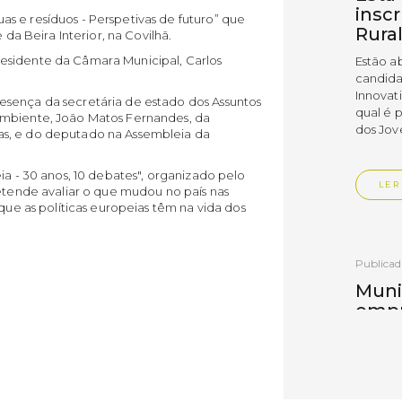
insc
s e resíduos - Perspetivas de futuro” que
Rura
 da Beira Interior, na Covilhã.
esidente da Câmara Municipal, Carlos
Estão a
candida
Innovat
esença da secretária de estado dos Assuntos
qual é 
Ambiente, João Matos Fernandes, da
dos Jov
as, e do deputado na Assembleia da
ia - 30 anos, 10 debates", organizado pelo
LER
retende avaliar o que mudou no país nas
 que as políticas europeias têm na vida dos
Publica
Muni
empr
Empr
Vedr
As empr
disting