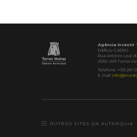
Agência Investir
Edifício CAERO
Rua António Leal d
2560-309 Torres Ve
Telefone: +351 261 3
E-mail:
info@investi
OUTROS SITES DA AUTARQUIA