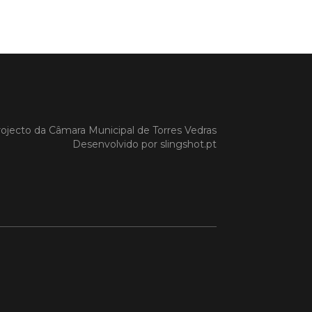
a Gazela foram homenageadas pelo
io de Torres Vedras, numa cerimónia
orreu no Auditório Caixa Agrícola de
Vedras, integrado na programação da
e S. Pedro 2026
 MAIS
ojecto da
Câmara Municipal de Torres Vedras
Desenvolvido por
slingshot.pt
do em 08/07/26
cípio estabeleceu
orando de
ndimento com agência
nvestimento de Oeiras
orando de entendimento entre o
io e a Oeiras Valley Investment
foi assinado na manhã de ontem, dia
lho, numa cerimónia realizada no
o do Convento da Graça.