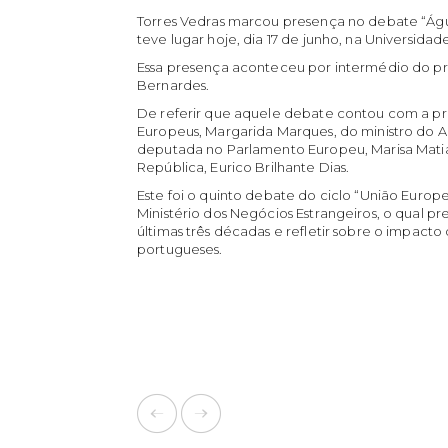
Torres Vedras marcou presença no debate “Água
teve lugar hoje, dia 17 de junho, na Universidade
Essa presença aconteceu por intermédio do pr
Bernardes.
De referir que aquele debate contou com a pr
Europeus, Margarida Marques, do ministro do 
deputada no Parlamento Europeu, Marisa Mati
República, Eurico Brilhante Dias.
Este foi o quinto debate do ciclo “União Europe
Ministério dos Negócios Estrangeiros, o qual p
últimas três décadas e refletir sobre o impacto
portugueses.