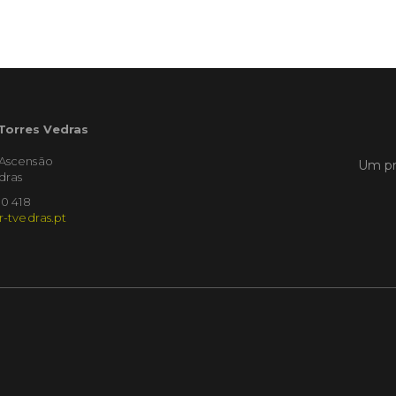
Empres
Municíp
que dec
Torres 
Feira d
 Torres Vedras
LER
'Ascensão
Um pr
dras
10 418
Publica
r-tvedras.pt
Muni
mem
ente
de i
Um mem
Municíp
Agency 
7 de ju
claustr