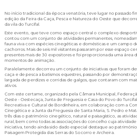
No início tradicional da época venatória, teve lugar no passado f
edição da Feira da Caça, Pesca e Natureza do Oeste que decorreu
da vila do Turcifal.
Este evento, que teve como espaço central o complexo desportiv
contou com um conjunto de atividades permanentes, nomeada
fauna viva com espécies cinegéticas e domésticas e um campo de
cachorros. Mais de seis mil visitantes passaram por esse espaço c
presentes mais de 30 expositores e foi proporcionada uma área 
momentos de animação.
Paralelamente decorreu um conjunto de iniciativas que foram d
caça e de pesca a batismos equestres, passando por demonstraç
largada de perdizes e corridas de galgos, que contaram com mais
ativos.
Com este certame, organizado pela Câmara Municipal, Federaçã
Oeste - Oestecaça, Junta de Freguesia e Casa do Povo do Turcifal
Recreativa e Cultural de Bordinheira, em colaboração com a Com
Cinegética e a Junta da Freguesia de Santa Maria, S. Pedro e Mat
três dias o património cinegético, natural e paisagístico, as ativ
rural, bem como todas as associações do concelho cuja atividade 
iniciativa, tendo ainda sido dado especial destaque ao património
Paisagem Protegida das Serras do Socorro e Archeira.