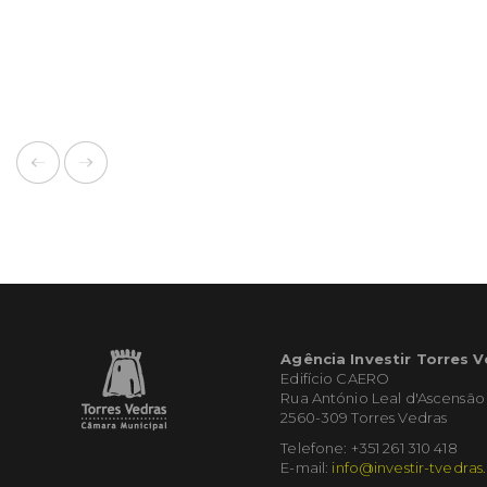
Agência Investir Torres 
Edifício CAERO
Rua António Leal d'Ascensão
2560-309 Torres Vedras
Telefone: +351 261 310 418
E-mail:
info@investir-tvedras