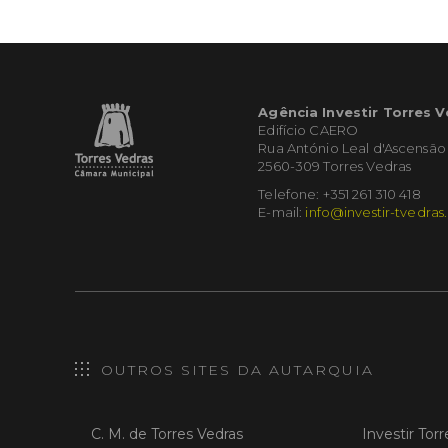
Agência Investir Torres 
Edifício CAERO
Rua António Leal d'Ascensão
2560-309 Torres Vedras
Telefone: +351 261 310 418
E-mail:
info@investir-tvedras
OUTROS SITES DA AUTARQUIA
C. M. de Torres Vedras
Investir Tor