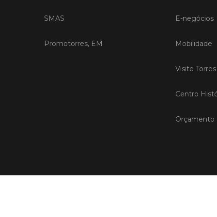
SMAS
E-negócios
Promotorres, EM
Mobilidade
Visite Torre
Centro Histó
Orçamento P