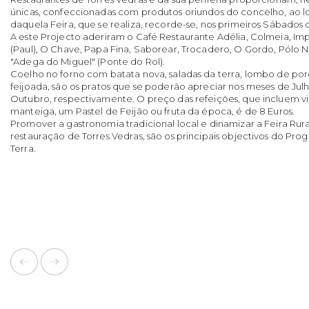
únicas, confeccionadas com produtos oriundos do concelho, ao lo
daquela Feira, que se realiza, recorde-se, nos primeiros Sábados
A este Projecto aderiram o Café Restaurante Adélia, Colmeia, Im
(Paul), O Chave, Papa Fina, Saborear, Trocadero, O Gordo, Pólo N
"Adega do Miguel" (Ponte do Rol).
Coelho no forno com batata nova, saladas da terra, lombo de po
feijoada, são os pratos que se poderão apreciar nos meses de Ju
Outubro, respectivamente. O preço das refeições, que incluem vi
manteiga, um Pastel de Feijão ou fruta da época, é de 8 Euros.
Promover a gastronomia tradicional local e dinamizar a Feira Rur
restauração de Torres Vedras, são os principais objectivos do Pr
Terra.