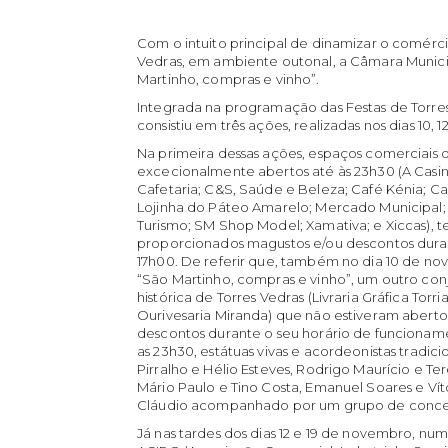
Com o intuito principal de dinamizar o comércio
Vedras, em ambiente outonal, a Câmara Municipa
Martinho, compras e vinho”.
Integrada na programação das Festas de Torres 
consistiu em três ações, realizadas nos dias 10, 
Na primeira dessas ações, espaços comerciais d
excecionalmente abertos até às 23h30 (A Casin
Cafetaria; C&S, Saúde e Beleza; Café Kénia; Ca
Lojinha do Páteo Amarelo; Mercado Municipal; 
Turismo; SM Shop Model; Xamativa; e Xiccas), 
proporcionados magustos e/ou descontos durant
17h00. De referir que, também no dia 10 de no
“São Martinho, compras e vinho”, um outro co
histórica de Torres Vedras (Livraria Gráfica Torri
Ourivesaria Miranda) que não estiveram abert
descontos durante o seu horário de funciona
as 23h30, estátuas vivas e acordeonistas tradici
Pirralho e Hélio Esteves, Rodrigo Maurício e Te
Mário Paulo e Tino Costa, Emanuel Soares e Vít
Cláudio acompanhado por um grupo de concert
Já nas tardes dos dias 12 e 19 de novembro, 