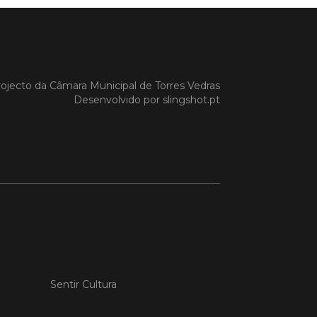
 MAIS
ojecto da
Câmara Municipal de Torres Vedras
Desenvolvido por
slingshot.pt
do em 20/04/26
s Vedras recebeu a 13.ª
ão da Semana INOV-E
na INOV-E – Empreender em Torres
egressou entre os dias 13 e 16 de abril,
do empreendedores, tecido
rial e especialistas num conjunto de
vas focadas na inovação, criação de
s e desenvolvimento de
ências empreendedoras.
 MAIS
Sentir Cultura