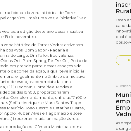
insc
Rura
 tradicional da zona histórica de Torres
l organizou, mais uma vez, a iniciativa “São
Estão a
candida
Innovat
Vedras, a edição deste ano dessa iniciativa
12 e 19 de novembro.
qual é 
dos Jov
a zona histórica de Torres Vedras estiveram
ha dos Avós; Bom Sabor - Padaria e
sinha do Largo; Dm Tailor; Equivalenza;
Óticas Oct; Palm Spring; Pé-De-Gui; Posto de
LER
tendo em grande parte desses espaços sido
e o decorrer da ação, a qual teve início às
vembro, e igualmente no âmbito da iniciativa
njunto de espaços comerciais da zona
Publica
ana, Tilili, Decor-In, Corteideal Modas e
os depois das 19h00, proporcionaram
Muni
mento. Complementarmente, entre as 17h00 e
empr
onais (Sofia Henriques e Mara Santos, Tiago
Empr
resa Maurício, João Castro e Catarina Duarte,
Vedr
or Apolo, Rúben Alves e Tiago Inácio e José
inas) trouxeram muita animação às ruas.
As empr
numa coprodução da Câmara Municipal com a
disting