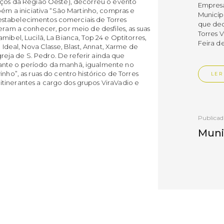
viços da Região Oeste), decorreu o evento
Empres
 a iniciativa “São Martinho, compras e
Municíp
stabelecimentos comerciais de Torres
que dec
eram a conhecer, por meio de desfiles, as suas
Torres 
mibel, Lucilã, La Bianca, Top 24 e Optitorres,
Feira d
e Ideal, Nova Classe, Blast, Annat, Xarme de
Igreja de S. Pedro. De referir ainda que
ante o período da manhã, igualmente no
nho”, as ruas do centro histórico de Torres
LER
tinerantes a cargo dos grupos ViraVadio e
Publica
Muni
mem
ente
de i
Um mem
Municíp
Agency 
7 de ju
claustr