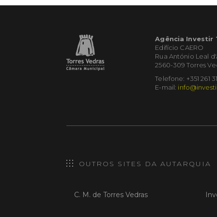
Agência Investir
Edifício CAERO
Rua António Leal d
2560-309 Torres Ve
Telefone: +351 261 3
E-mail:
info@investi
OUTROS SITES DA AUTARQUIA
C. M. de Torres Vedras
Inv