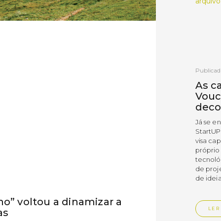
arquivo
Publicad
As c
Vouc
deco
Já se e
StartUP
visa cap
próprio
tecnoló
de proj
de ideia
ho” voltou a dinamizar a
LER
as