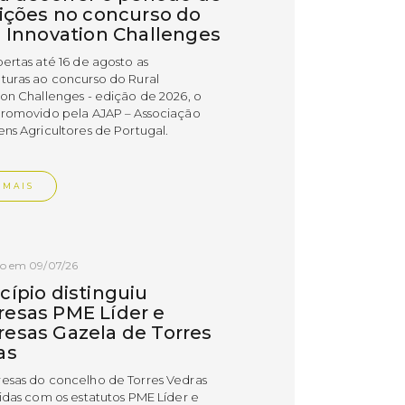
rições no concurso do
l Innovation Challenges
bertas até 16 de agosto as
turas ao concurso do Rural
ion Challenges - edição de 2026, o
promovido pela AJAP – Associação
ens Agricultores de Portugal.
 MAIS
do em 09/07/26
cípio distinguiu
esas PME Líder e
esas Gazela de Torres
as
esas do concelho de Torres Vedras
uidas com os estatutos PME Líder e