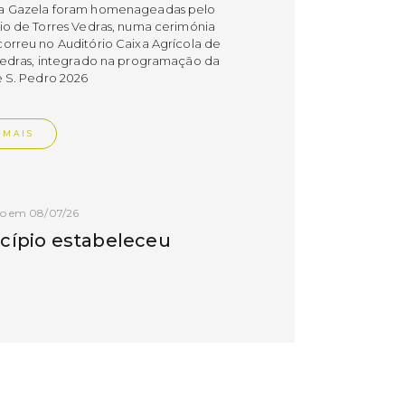
a Gazela foram homenageadas pelo
io de Torres Vedras, numa cerimónia
orreu no Auditório Caixa Agrícola de
Vedras, integrado na programação da
e S. Pedro 2026
 MAIS
do em 08/07/26
cípio estabeleceu
orando de
ndimento com agência
nvestimento de Oeiras
orando de entendimento entre o
io e a Oeiras Valley Investment
foi assinado na manhã de ontem, dia
lho, numa cerimónia realizada no
o do Convento da Graça.