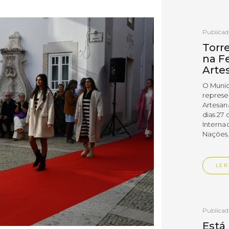
Publica
Torr
na Fe
Arte
O Munic
represe
Artesan
dias 27 
Interna
Nações
LER
Publica
Está