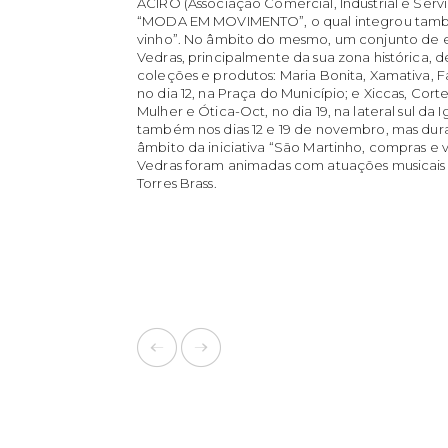
ACIRO (Associação Comercial, Industrial e Ser
“MODA EM MOVIMENTO”, o qual integrou também
vinho”. No âmbito do mesmo, um conjunto de e
Vedras, principalmente da sua zona histórica, d
coleções e produtos: Maria Bonita, Xamativa, Fa
no dia 12, na Praça do Município; e Xiccas, Cort
Mulher e Ótica-Oct, no dia 19, na lateral sul da 
também nos dias 12 e 19 de novembro, mas dur
âmbito da iniciativa “São Martinho, compras e vi
Vedras foram animadas com atuações musicais i
Torres Brass.