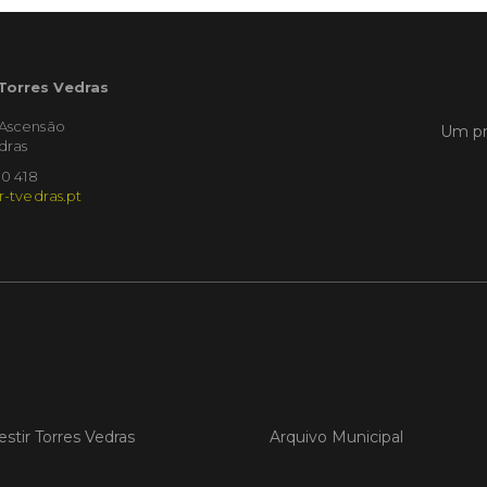
LER
 Torres Vedras
'Ascensão
Um pr
dras
Publica
10 418
Torre
r-tvedras.pt
ediç
A Sema
Vedras r
reunin
empresa
iniciati
negócio
compet
LER
estir Torres Vedras
Arquivo Municipal