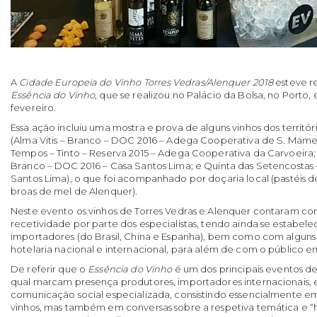
A
Cidade Europeia do Vinho Torres Vedras/Alenquer 2018
esteve r
Essência do Vinho
, que se realizou no Palácio da Bolsa, no Porto, 
fevereiro.
Essa ação incluiu uma mostra e prova de alguns vinhos dos territór
(Alma Vitis – Branco – DOC 2016 – Adega Cooperativa de S. Mame
Tempos – Tinto – Reserva 2015 – Adega Cooperativa da Carvoeira;
Branco – DOC 2016 – Casa Santos Lima; e Quinta das Setencostas 
Santos Lima), o que foi acompanhado por doçaria local (pastéis de
broas de mel de Alenquer).
Neste evento os vinhos de Torres Vedras e Alenquer contaram 
recetividade por parte dos especialistas, tendo ainda se estabel
importadores (do Brasil, China e Espanha), bem como com alguns
hotelaria nacional e internacional, para além de com o público e
De referir que o
Essência do Vinho
é um dos principais eventos de
qual marcam presença produtores, importadores internacionais, e
comunicação social especializada, consistindo essencialmente 
vinhos, mas também em conversas sobre a respetiva temática e “