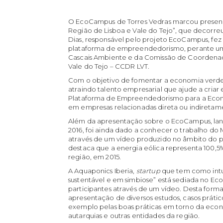
O EcoCampus de Torres Vedras marcou presenç
Região de Lisboa e Vale do Tejo”, que decorreu
Dias, responsável pelo projeto EcoCampus, f
plataforma de empreendedorismo, perante uma 
Cascais Ambiente e da Comissão de Coordenaç
Vale do Tejo – CCDR LVT.
Com o objetivo de fomentar a economia verd
atraindo talento empresarial que ajude a cria
Plataforma de Empreendedorismo para a Econo
em empresas relacionadas direta ou indireta
Além da apresentação sobre o EcoCampus, lan
2016, foi ainda dado a conhecer o trabalho do 
através de um vídeo produzido no âmbito do p
destaca que a energia eólica representa 100,5
região, em 2015.
A Aquaponics Iberia,
startup
que tem como intui
sustentável e em simbiose” está sediada no E
participantes através de um vídeo. Desta form
apresentação de diversos estudos, casos prátic
exemplo pelas boas práticas em torno da econ
autarquias e outras entidades da região.