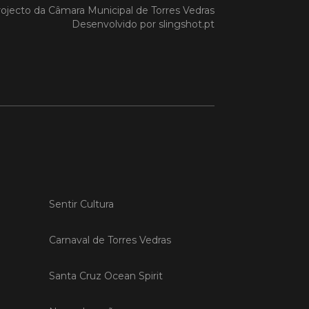
ojecto da
Câmara Municipal de Torres Vedras
Desenvolvido por
slingshot.pt
 MAIS
do em 20/04/26
s Vedras recebeu a 13.ª
ão da Semana INOV-E
na INOV-E – Empreender em Torres
egressou entre os dias 13 e 16 de abril,
do empreendedores, tecido
rial e especialistas num conjunto de
Sentir Cultura
vas focadas na inovação, criação de
s e desenvolvimento de
ências empreendedoras.
Carnaval de Torres Vedras
Santa Cruz Ocean Spirit
 MAIS