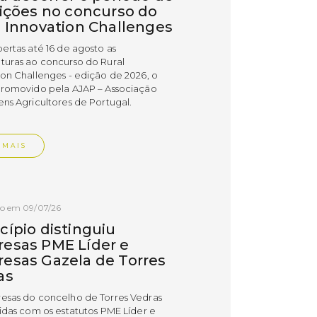
rições no concurso do
l Innovation Challenges
bertas até 16 de agosto as
turas ao concurso do Rural
ion Challenges - edição de 2026, o
promovido pela AJAP – Associação
ens Agricultores de Portugal.
 MAIS
do em 09/07/26
cípio distinguiu
esas PME Líder e
esas Gazela de Torres
as
esas do concelho de Torres Vedras
uidas com os estatutos PME Líder e