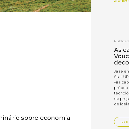
arquivo
Publicad
As c
Vouc
deco
Já se e
StartUP
visa cap
próprio
tecnoló
de proj
de ideia
inário sobre economia
LER