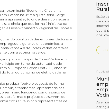
insc
Rura
a no seminário “Economia Circular na
 em Cascais na última quinta-feira. Jorge
Estão a
ez uma apresentação onde deu a conhecer a
candida
sala cheia que deu forma à iniciativa da
Innovat
ão e Desenvolvimento Regional de Lisboa e
qual é 
dos Jov
e, criando oportunidades empreendedoras e
r empregos e a gerar valor económico, a
mia Verde 4.0 de Torres Vedras centra-se
LER
mente com a economia verde.
çado pelo Município de Torres Vedras em
Município em torno da sustentabilidade
rémio European Green Leaf 2015, onde se
Publica
% do total do consumo de eletricidade na
Muni
empr
to produzir “peixe e vegetais de forma
coCampus, e também foi apresentada aos
Empr
a, o seminário funcionou como espaço de
Vedr
os, plataformas e projetos que servem de
omia circular, reunindo representantes de
As empr
disting