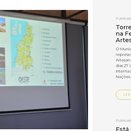
Publica
Torr
na Fe
Arte
O Munic
represe
Artesan
dias 27 
Interna
Nações
LER
Publica
Está