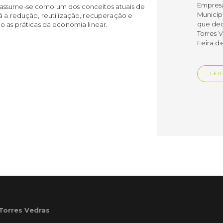
Empres
 assume-se como um dos conceitos atuais de
Municíp
á a redução, reutilização, recuperação e
que dec
o as práticas da economia linear.
Torres 
Feira d
LER
Publica
Muni
mem
ente
de i
Um mem
Municíp
Agency 
7 de ju
 Torres Vedras
claustr