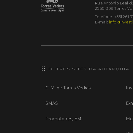
Rua António Leal d
2560-309 Torres Ve
Telefone: +351 261 3
E-mail:
info@investi
OUTROS SITES DA AUTARQUIA
C. M. de Torres Vedras
Inv
SMAS
E-n
Promotorres, EM
Mob