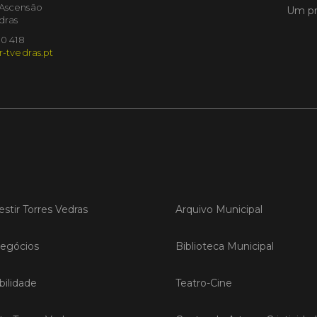
'Ascensão
Um pr
dras
LER
10 418
r-tvedras.pt
Publica
Torre
ediç
A Sema
Vedras r
reunin
empresa
estir Torres Vedras
Arquivo Municipal
iniciati
negócio
compet
egócios
Biblioteca Municipal
ilidade
Teatro-Cine
LER