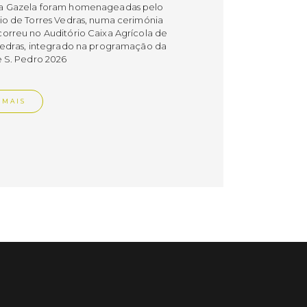
a Gazela foram homenageadas pelo
io de Torres Vedras, numa cerimónia
orreu no Auditório Caixa Agrícola de
Vedras, integrado na programação da
e S. Pedro 2026
 MAIS
do em 08/07/26
cípio estabeleceu
orando de
ndimento com agência
nvestimento de Oeiras
orando de entendimento entre o
io e a Oeiras Valley Investment
foi assinado na manhã de ontem, dia
lho, numa cerimónia realizada no
o do Convento da Graça.