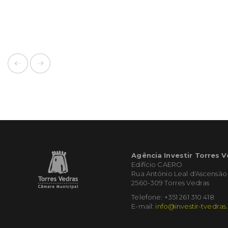
Agência Investir Torres 
Edifício CAERO
Rua António Leal d'Ascensão
2560-309 Torres Vedras
Telefone: +351 261 310 418
E-mail:
info@investir-tvedras