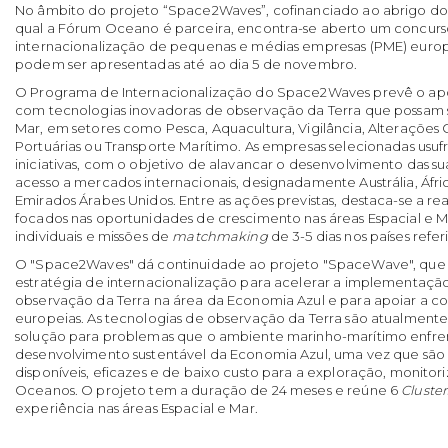
No âmbito do projeto “Space2Waves”, cofinanciado ao abrigo 
qual a Fórum Oceano é parceira, encontra-se aberto um concurs
internacionalização de pequenas e médias empresas (PME) europ
podem ser apresentadas até ao dia 5 de novembro.
O Programa de Internacionalização do Space2Waves prevê o ap
com tecnologias inovadoras de observação da Terra que possam s
Mar, em setores como Pesca, Aquacultura, Vigilância, Alterações Cl
Portuárias ou Transporte Marítimo. As empresas selecionadas usu
iniciativas, com o objetivo de alavancar o desenvolvimento das sua
acesso a mercados internacionais, designadamente Austrália, Áfri
Emirados Árabes Unidos. Entre as ações previstas, destaca-se a re
focados nas oportunidades de crescimento nas áreas Espacial e M
individuais e missões de
matchmaking
de 3-5 dias nos países refer
O "Space2Waves" dá continuidade ao projeto "SpaceWave", qu
estratégia de internacionalização para acelerar a implementação
observação da Terra na área da Economia Azul e para apoiar a c
europeias. As tecnologias de observação da Terra são atualmen
solução para problemas que o ambiente marinho-marítimo enfren
desenvolvimento sustentável da Economia Azul, uma vez que são 
disponíveis, eficazes e de baixo custo para a exploração, monitor
Oceanos. O projeto tem a duração de 24 meses e reúne 6
Cluster
experiência nas áreas Espacial e Mar.