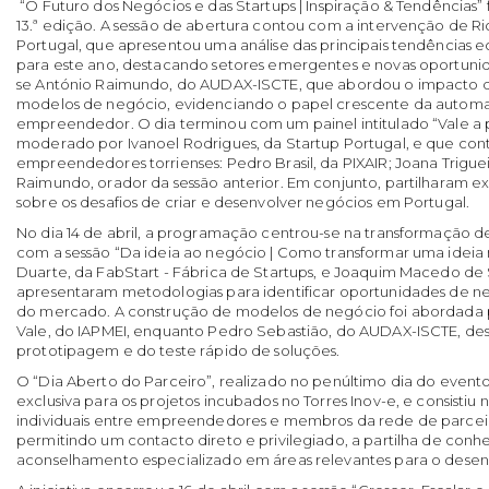
“O Futuro dos Negócios e das Startups | Inspiração & Tendências” f
13.ª edição. A sessão de abertura contou com a intervenção de R
Portugal, que apresentou uma análise das principais tendências 
para este ano, destacando setores emergentes e novas oportun
se António Raimundo, do AUDAX-ISCTE, que abordou o impacto da i
modelos de negócio, evidenciando o papel crescente da autom
empreendedor. O dia terminou com um painel intitulado “Vale a
moderado por Ivanoel Rodrigues, da Startup Portugal, e que co
empreendedores torrienses: Pedro Brasil, da PIXAIR; Joana Triguei
Raimundo, orador da sessão anterior. Em conjunto, partilharam ex
sobre os desafios de criar e desenvolver negócios em Portugal.
No dia 14 de abril, a programação centrou-se na transformação de 
com a sessão “Da ideia ao negócio | Como transformar uma ideia 
Duarte, da FabStart - Fábrica de Startups, e Joaquim Macedo de 
apresentaram metodologias para identificar oportunidades de neg
do mercado. A construção de modelos de negócio foi abordada p
Vale, do IAPMEI, enquanto Pedro Sebastião, do AUDAX-ISCTE, de
prototipagem e do teste rápido de soluções.
O “Dia Aberto do Parceiro”, realizado no penúltimo dia do evento
exclusiva para os projetos incubados no Torres Inov-e, e consistiu
individuais entre empreendedores e membros da rede de parcei
permitindo um contacto direto e privilegiado, a partilha de conh
aconselhamento especializado em áreas relevantes para o desen