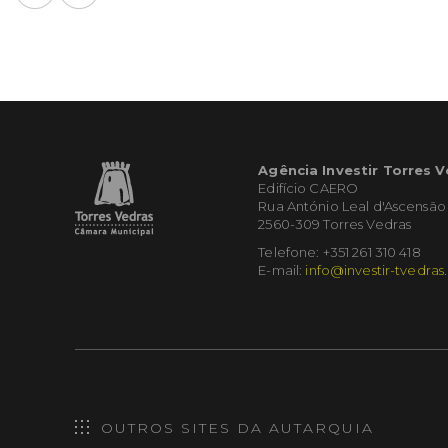
Agência Investir Torres 
Edifício CAERO
Rua António Leal d'Ascensão
2560-309 Torres Vedras
Telefone: +351 261 310 418
E-mail:
info@investir-tvedras
OUTROS SITES DA AUTARQUIA