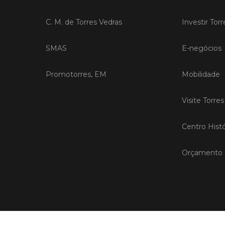
C. M. de Torres Vedras
Investir Tor
SMAS
E-negócios
Promotorres, EM
Mobilidade
Visite Torre
Centro Histó
Orçamento P