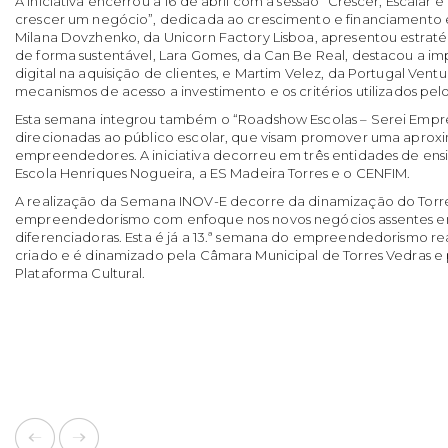
A iniciativa encerrou a 16 de abril com a sessão “Crescer, Escalar 
crescer um negócio”, dedicada ao crescimento e financiamento e
Milana Dovzhenko, da Unicorn Factory Lisboa, apresentou estraté
de forma sustentável, Lara Gomes, da Can Be Real, destacou a i
digital na aquisição de clientes, e Martim Velez, da Portugal Ventur
mecanismos de acesso a investimento e os critérios utilizados pelo
Esta semana integrou também o “Roadshow Escolas – Serei Empr
direcionadas ao público escolar, que visam promover uma aproxi
empreendedores. A iniciativa decorreu em três entidades de e
Escola Henriques Nogueira, a ES Madeira Torres e o CENFIM.
A realização da Semana INOV-E decorre da dinamização do Torr
empreendedorismo com enfoque nos novos negócios assentes em
diferenciadoras. Esta é já a 13.ª semana do empreendedorismo re
criado e é dinamizado pela Câmara Municipal de Torres Vedras e 
Plataforma Cultural.