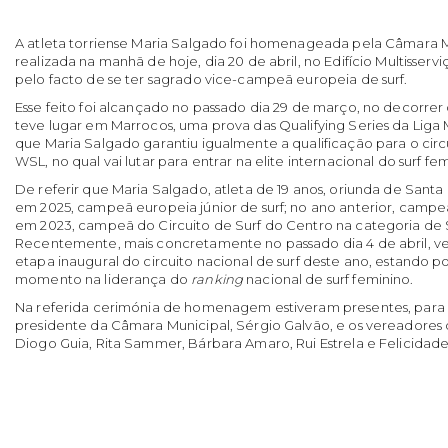
A atleta torriense Maria Salgado foi homenageada pela Câmara 
realizada na manhã de hoje, dia 20 de abril, no Edifício Multisser
pelo facto de se ter sagrado vice-campeã europeia de surf.
Esse feito foi alcançado no passado dia 29 de março, no decorre
teve lugar em Marrocos, uma prova das Qualifying Series da Liga 
que Maria Salgado garantiu igualmente a qualificação para o circ
WSL, no qual vai lutar para entrar na elite internacional do surf fe
De referir que Maria Salgado, atleta de 19 anos, oriunda de Santa C
em 2025, campeã europeia júnior de surf; no ano anterior, campeã 
em 2023, campeã do Circuito de Surf do Centro na categoria de 
Recentemente, mais concretamente no passado dia 4 de abril, ven
etapa inaugural do circuito nacional de surf deste ano, estando p
momento na liderança do
ranking
nacional de surf feminino.
Na referida cerimónia de homenagem estiveram presentes, para 
presidente da Câmara Municipal, Sérgio Galvão, e os vereadores
Diogo Guia, Rita Sammer, Bárbara Amaro, Rui Estrela e Felicidade 