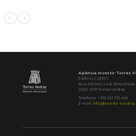
Agência Investir Torres 
Edifício CAERO
Rua António Leal d'Ascensão
2560-309 Torres Vedras
Telefone: +351 261 310 418
E-mail:
info@investir-tvedras