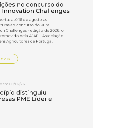
rições no concurso do
l Innovation Challenges
bertas até 16 de agosto as
turas ao concurso do Rural
ion Challenges - edição de 2026, o
promovido pela AJAP – Associação
ens Agricultores de Portugal.
 MAIS
do em 09/07/26
cípio distinguiu
esas PME Líder e
esas Gazela de Torres
as
esas do concelho de Torres Vedras
uidas com os estatutos PME Líder e