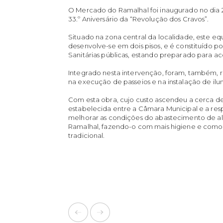
O Mercado do Ramalhal foi inaugurado no dia
33.º Aniversário da “Revolução dos Cravos”.
Situado na zona central da localidade, este 
desenvolve-se em dois pisos, e é constituído por
Sanitárias públicas, estando preparado para a
Integrado nesta intervenção, foram, também, re
na execução de passeios e na instalação de il
Com esta obra, cujo custo ascendeu a cerca de
estabelecida entre a Câmara Municipal e a res
melhorar as condições do abastecimento de al
Ramalhal, fazendo-o com mais higiene e comod
tradicional.