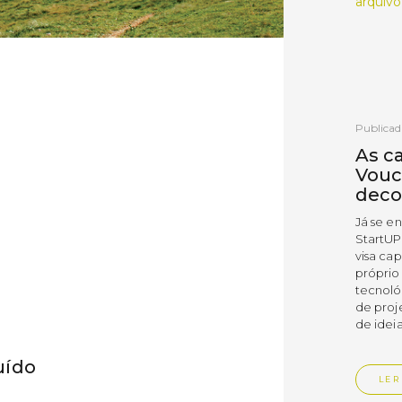
arquivo
Publicad
As c
Vouc
deco
Já se e
StartUP
visa cap
próprio
tecnoló
de proj
de ideia
uído
LER