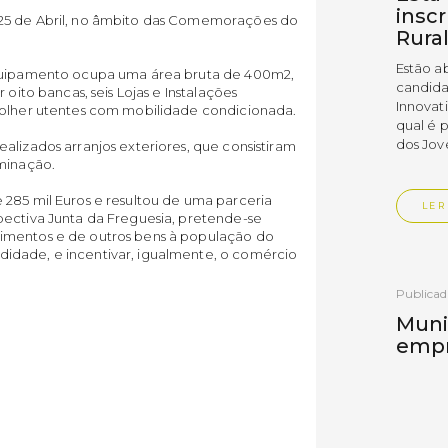
insc
 25 de Abril, no âmbito das Comemorações do
Rura
Estão a
equipamento ocupa uma área bruta de 400m2,
candida
 oito bancas, seis Lojas e Instalações
Innovat
colher utentes com mobilidade condicionada.
qual é 
dos Jov
alizados arranjos exteriores, que consistiram
uminação.
 285 mil Euros e resultou de uma parceria
LER
pectiva Junta da Freguesia, pretende-se
imentos e de outros bens à população do
idade, e incentivar, igualmente, o comércio
Publica
Muni
empr
Empr
Vedr
As empr
disting