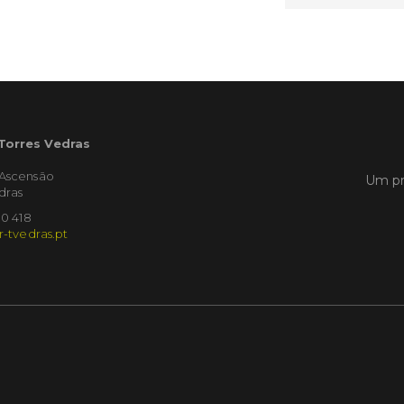
Empres
Municíp
que dec
Torres 
Feira d
LER
 Torres Vedras
'Ascensão
Um pr
dras
Publica
10 418
r-tvedras.pt
Muni
mem
ente
de i
Um mem
Municíp
Agency 
7 de ju
claustr