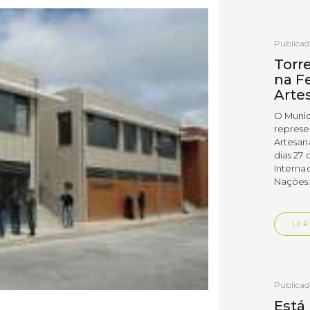
Publica
Torr
na Fe
Arte
O Munic
represe
Artesan
dias 27 
Interna
Nações
LER
Publica
Está