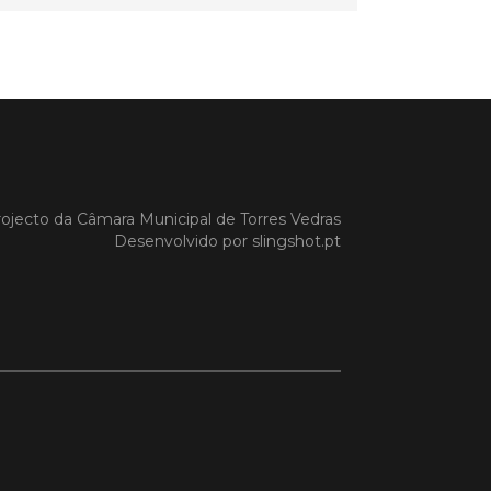
a Gazela foram homenageadas pelo
io de Torres Vedras, numa cerimónia
orreu no Auditório Caixa Agrícola de
Vedras, integrado na programação da
e S. Pedro 2026
 MAIS
ojecto da
Câmara Municipal de Torres Vedras
Desenvolvido por
slingshot.pt
do em 08/07/26
cípio estabeleceu
orando de
ndimento com agência
nvestimento de Oeiras
orando de entendimento entre o
io e a Oeiras Valley Investment
foi assinado na manhã de ontem, dia
lho, numa cerimónia realizada no
o do Convento da Graça.