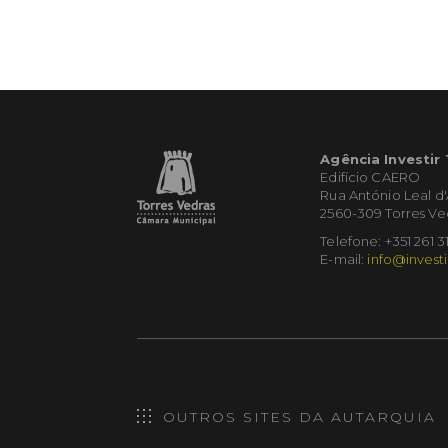
Agência Investir
Edifício CAERO
Rua António Leal d
2560-309 Torres Ve
Telefone: +351 261 3
E-mail:
info@investi
OUTROS SITES DA AUTARQUIA