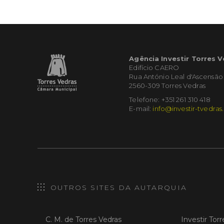
Agência Investir Torres 
Edifício CAERO
Rua António Leal d'Ascensão
2560-309 Torres Vedras
Telefone: +351 261 310 418
E-mail:
info@investir-tvedras
OUTROS SITES DA AUTARQUIA
C. M. de Torres Vedras
Investir Tor