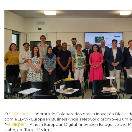
O
SFCOLAB
– Laboratório Colaborativo para a Inovação Digital d
com a EBAN- European Business Angels Network, promoveu um e
"
AEDIB|NET
- African European Digital Innovation Bridge Network",
junho, em Torres Vedras.