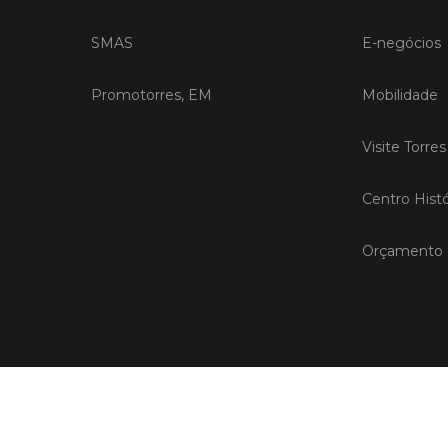
SMAS
E-negócios
Promotorres, EM
Mobilidade
Visite Torre
Centro Histó
Orçamento P