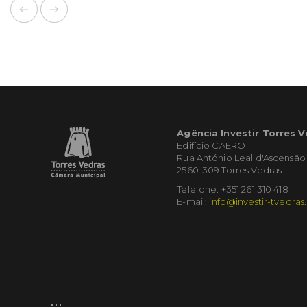
Agência Investir Torres 
Edifício CAERO
Rua António Leal d'Ascensão
2560-309 Torres Vedras
Telefone: +351 261 310 418
E-mail:
info@investir-tvedras