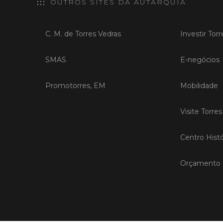
OUTROS SITES DA AUTARQUIA
C. M. de Torres Vedras
Investir Tor
SMAS
E-negócios
Promotorres, EM
Mobilidade
Visite Torre
Centro Histó
Orçamento P