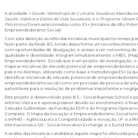
A atividade
+ Saúde: Workshops de Culinária Saudável
, inserida 
Saúde: Hábitos e Estilos de Vida Saudáveis
, e o
Programa Idosos Sa
Património
foram selecionados como ES+ (Iniciativa de Alto Pote
Empreendedorismo Social).
Com esta distinção as referidas iniciativas municipais torrienses
fazer parte da Rede IES, tendo dessa forma um reconhecimento n
com oportunidades de divulgação, e acesso a um
networking
de 
qualidade e diversidade. Integram simultaneamente o MIES (Map
Empreendedorismo Social) que é um projeto de investigação, o
mapear iniciativas de elevado potencial de empreendedorismo so
país e no Alentejo, utilizando como base a metodologia ES+ (a q
identificar iniciativas de elevado potencial de empreendedorismo
empreendedorismo social como um processo de procura de solu
sustentáveis para a resolução de problemas importantes e negli
Este projeto é desenvolvido pelo IES – Social Business School e pe
António Vieira e é apenas possível devido ao envolvimento e fi
Calouste Gulbenkian, da Fundação EDP e do Programa Operacion
Compete. O Mapa da Inovação e Empreendedorismo Social tem 
o IAPMEI – Agência para a Competitividade e Inovação, I.P. e a RH
internacionais a SIX - Social Innovation Exchange e o Euclid Netwo
A análise das iniciativas candidatas àquele mapa foi efetuada po